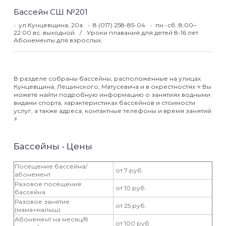
Бассейн СШ №201
ул.Кунцевщина, 20а
8 (017) 258-85-04
пн.-сб.:8:00–
22:00 вс.:выходной
Уроки плавания для детей 8-16 лет.
Абонементы для взрослых.
В разделе собраны бассейны, расположенные на улицах
Кунцевщина, Лещинского, Матусевича и в окрестностях ⭐️ Вы
можете найти подробную информацию о занятиях водными
видами спорта, характеристиках бассейнов и стоимости
услуг, а также адреса, контактные телефоны и время занятий
⚡️
Бассейны - Цены
Посещение бассейна/
от 7 руб.
абонемент
Разовое посещение
от 10 руб.
бассейна
Разовое занятие
от 25 руб.
(мама+малыш)
Абонемент на месяц/8
от 100 руб.