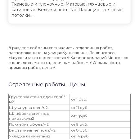
Тканевые и пленочные. Матовые, глянцевые и
сатиновые. Белые и цветные. Парящие натяжные
потолки....
В разделе собраны специалисты отделочных работ,
расположенные на улицах Кунцевщина, Лещинского,
Матусевича и в окрестностях ⭐️ Каталог компаний Минска со
специалистами по отделочным работам ⚡️ Отзывы, фото,
примеры работ, цены ⚡️
Отделочные работы - Цены
Грунтовка стен в один слой/
от 1 руб.
м2
Штукатурка стен/м2
от 11 руб.
Шлифовка стен под
от 5 руб.
покраску/м2
Поклейка обоев/м2
от 9 руб.
Выравнивание пола/м2
от 8 руб.
Укладка ламината/м2
от 14 руб.