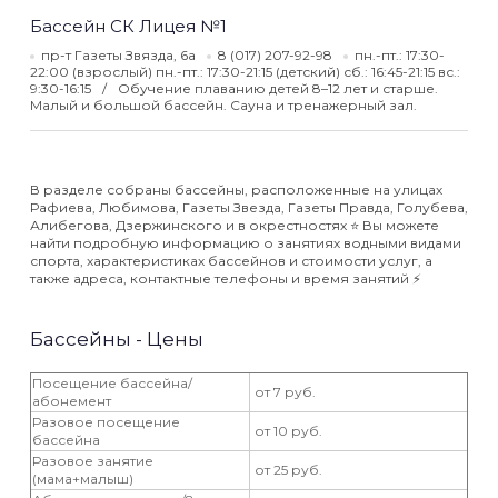
Бассейн СК Лицея №1
пр-т Газеты Звязда, 6а
8 (017) 207-92-98
пн.-пт.: 17:30-
22:00 (взрослый) пн.-пт.: 17:30-21:15 (детский) сб.: 16:45-21:15 вс.:
9:30-16:15
Обучение плаванию детей 8–12 лет и старше.
Малый и большой бассейн. Сауна и тренажерный зал.
В разделе собраны бассейны, расположенные на улицах
Рафиева, Любимова, Газеты Звезда, Газеты Правда, Голубева,
Алибегова, Дзержинского и в окрестностях ⭐️ Вы можете
найти подробную информацию о занятиях водными видами
спорта, характеристиках бассейнов и стоимости услуг, а
также адреса, контактные телефоны и время занятий ⚡️
Бассейны - Цены
Посещение бассейна/
от 7 руб.
абонемент
Разовое посещение
от 10 руб.
бассейна
Разовое занятие
от 25 руб.
(мама+малыш)