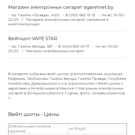
Магазин электронных сигарет sigaretnet.by
пр. Газеты «Правда», 40/2
8 (033) 662-13-13
пн-вс: 10:00-
22:00
Продажа электронных сигарет, кальянов и
комплектующих
Вейпшоп VAPE STAR
пр. Газеты Звязда, 16/1
8 (044) 596-43-17
пн-вс: 10:30-
20:30
Магазин электронных сигарет
В разделе собраны вейп шопы, расположенные на улицах
Рафиева, Любимова, Газеты Звезда, Газеты Правда, Голубева,
Алибегова, Дзержинского и в окрестностях ⭐️ Вейп шопы с
адресами и телефонами в Минске ⚡️ Магазины электронных
сигарет в большом каталоге ⚡️ Цены, фото, отзывы клиентов
⚡️
Вейп шопы - Цены
Электронная система
от 15 руб.
курения