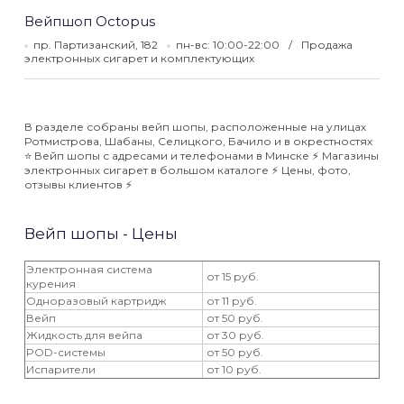
Вейпшоп Octopus
пр. Партизанский, 182
пн-вс: 10:00-22:00
Продажа
электронных сигарет и комплектующих
В разделе собраны вейп шопы, расположенные на улицах
Ротмистрова, Шабаны, Селицкого, Бачило и в окрестностях
⭐️ Вейп шопы с адресами и телефонами в Минске ⚡️ Магазины
электронных сигарет в большом каталоге ⚡️ Цены, фото,
отзывы клиентов ⚡️
Вейп шопы - Цены
Электронная система
от 15 руб.
курения
Одноразовый картридж
от 11 руб.
Вейп
от 50 руб.
Жидкость для вейпа
от 30 руб.
POD-системы
от 50 руб.
Испарители
от 10 руб.