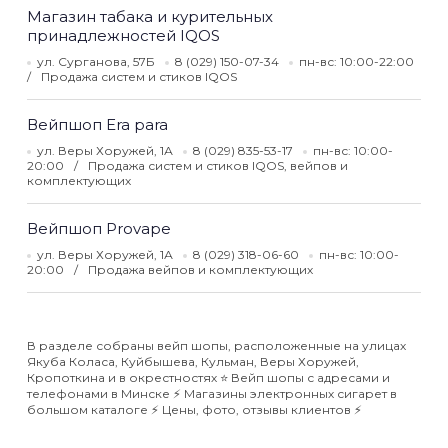
Магазин табака и курительных
принадлежностей IQOS
ул. Сурганова, 57Б
8 (029) 150-07-34
пн-вс: 10:00-22:00
Продажа систем и стиков IQOS
Вейпшоп Era para
ул. Веры Хоружей, 1А
8 (029) 835-53-17
пн-вс: 10:00-
20:00
Продажа систем и стиков IQOS, вейпов и
комплектующих
Вейпшоп Provape
ул. Веры Хоружей, 1А
8 (029) 318-06-60
пн-вс: 10:00-
20:00
Продажа вейпов и комплектующих
В разделе собраны вейп шопы, расположенные на улицах
Якуба Коласа, Куйбышева, Кульман, Веры Хоружей,
Кропоткина и в окрестностях ⭐️ Вейп шопы с адресами и
телефонами в Минске ⚡️ Магазины электронных сигарет в
большом каталоге ⚡️ Цены, фото, отзывы клиентов ⚡️