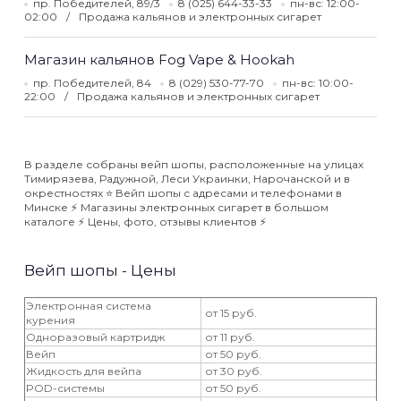
пр. Победителей, 89/3
8 (025) 644-33-33
пн-вс: 12:00-
02:00
Продажа кальянов и электронных сигарет
Магазин кальянов Fog Vape & Hookah
пр. Победителей, 84
8 (029) 530-77-70
пн-вс: 10:00-
22:00
Продажа кальянов и электронных сигарет
В разделе собраны вейп шопы, расположенные на улицах
Тимирязева, Радужной, Леси Украинки, Нарочанской и в
окрестностях ⭐️ Вейп шопы с адресами и телефонами в
Минске ⚡️ Магазины электронных сигарет в большом
каталоге ⚡️ Цены, фото, отзывы клиентов ⚡️
Вейп шопы - Цены
Электронная система
от 15 руб.
курения
Одноразовый картридж
от 11 руб.
Вейп
от 50 руб.
Жидкость для вейпа
от 30 руб.
POD-системы
от 50 руб.