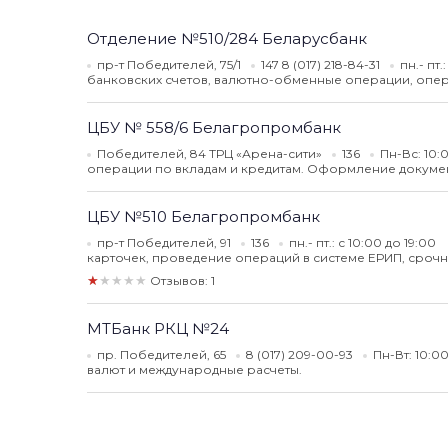
Отделение №510/284 Беларусбанк
пр-т Победителей, 75/1
147 8 (017) 218-84-31
пн.- пт
банковских счетов, валютно-обменные операции, опер
ЦБУ № 558/6 Белагропромбанк
Победителей, 84 ТРЦ «Арена-сити»
136
Пн-Вс: 10:
операции по вкладам и кредитам. Оформление документ
ЦБУ №510 Белагропромбанк
пр-т Победителей, 91
136
пн.- пт.: с 10:00 до 19:00
карточек, проведение операций в системе ЕРИП, сроч
★★★★★
Отзывов: 1
МТБанк РКЦ №24
пр. Победителей, 65
8 (017) 209-00-93
Пн-Вт: 10:
валют и международные расчеты.