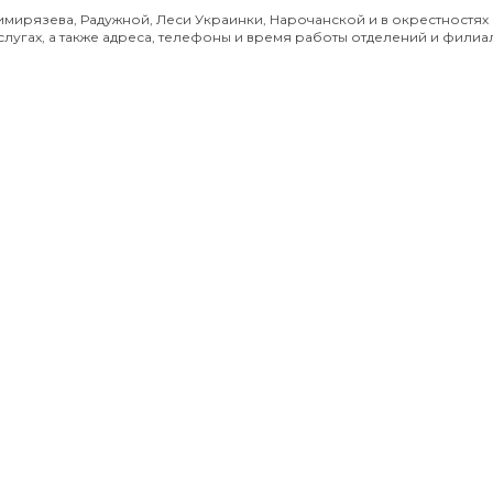
мирязева, Радужной, Леси Украинки, Нарочанской и в окрестностях 
гах, а также адреса, телефоны и время работы отделений и филиал