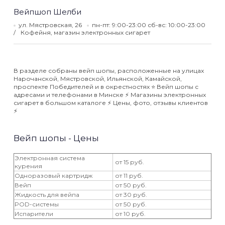
Вейпшоп Шелби
ул. Мястровская, 26
пн-пт: 9:00-23:00 сб-вс: 10:00-23:00
Кофейня, магазин электронных сигарет
В разделе собраны вейп шопы, расположенные на улицах
Нарочанской, Мястровской, Ильянской, Камайской,
проспекте Победителей и в окрестностях ⭐️ Вейп шопы с
адресами и телефонами в Минске ⚡️ Магазины электронных
сигарет в большом каталоге ⚡️ Цены, фото, отзывы клиентов
⚡️
Вейп шопы - Цены
Электронная система
от 15 руб.
курения
Одноразовый картридж
от 11 руб.
Вейп
от 50 руб.
Жидкость для вейпа
от 30 руб.
POD-системы
от 50 руб.
Испарители
от 10 руб.