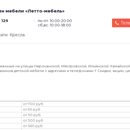
ин мебели
«Летто-мебель»
 129
пн-пт: 10:00-20:00
Тел
сб,вс: 10:00-18:00
ати. Кресла.
женные на улицах Нарочанской, Мястровской, Ильянской, Камайской
газинов детской мебели с адресами и телефонами ⚡️ Скидки, акции, ц
от 700 руб.
от 50 руб.
от 30 руб.
от 300 руб.
от 360 руб.