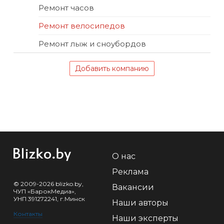
Ремонт часов
Ремонт велосипедов
Ремонт лыж и сноубордов
Добавить компанию
О нас
Реклама
© 2009-2026 blizko.by,
Вакансии
ЧУП «БарокМедиа»,
УНП 391272241, г.Минск
Наши авторы
Контакты
Наши эксперты