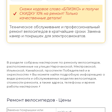
Скажи кодовое слово «БЛИЗКО» и получи
СКИДКУ 10% на ремонт! Только
качественные детали!
Техническое обслуживание и профессиональный
ремонт велосипедов в кратчайшие сроки. Замена
камер и покрышек для электросамокатов.
В разделе собраны мастерские по ремонту велосипедов,
расположенные на улицах Нарочанской, Мястровской,
Ильянской, Камайской, проспекте Победителей и в
окрестностях ⭐️ Вы можете найти подробную информацию о
видах ремонта и обслуживаемых моделях велосипедов,
стоимости ремонта, а также адреса, телефоны и время
работы мастерских ⚡️
Ремонт велосипедов - Цены
Замена покрышки или
от 10 руб.