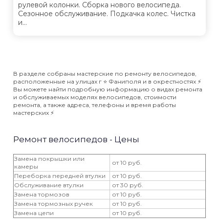
рулевой колонки. Сборка нового велосипеда.
Сезонное обслуживание. Подкачка колес. Чистка
и...
В разделе собраны мастерские по ремонту велосипедов,
расположенные на улицах г ⭐️ Фаниполя и в окрестностях ⚡️
Вы можете найти подробную информацию о видах ремонта
и обслуживаемых моделях велосипедов, стоимости
ремонта, а также адреса, телефоны и время работы
мастерских ⚡️
Ремонт велосипедов - Цены
Замена покрышки или
от 10 руб.
камеры
Переборка передней втулки
от 10 руб.
Обслуживание втулки
от 30 руб.
Замена тормозов
от 10 руб.
Замена тормозных ручек
от 10 руб.
Замена цепи
от 10 руб.