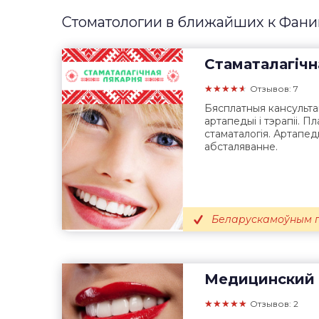
Стоматологии в ближайших к Фан
Стаматалагічн
★★★★★
Отзывов: 7
Бясплатныя кансульта
артапедыі і тэрапіі. П
стаматалогія. Артапе
абсталяванне.
Беларускамоўным п
Медицинский 
★★★★★
Отзывов: 2