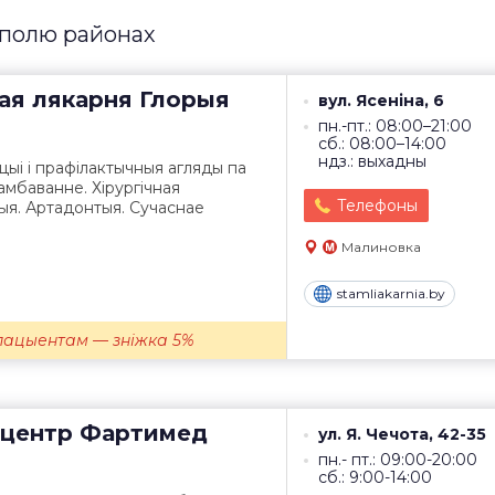
иполю районах
ая лякарня
Глорыя
вул. Ясеніна, 6
пн.-пт.: 08:00–21:00
сб.: 08:00–14:00
ндз.: выхадны
цыі і прафілактычныя агляды па
ламбаванне. Хірургічная
Телефоны
дыя. Артадонтыя. Сучаснае
Малиновка
stamliakarnia.by
ацыентам — зніжка 5%
центр
Фартимед
ул. Я. Чечота, 42-35
пн.- пт.: 09:00-20:00
сб.: 9:00-14:00