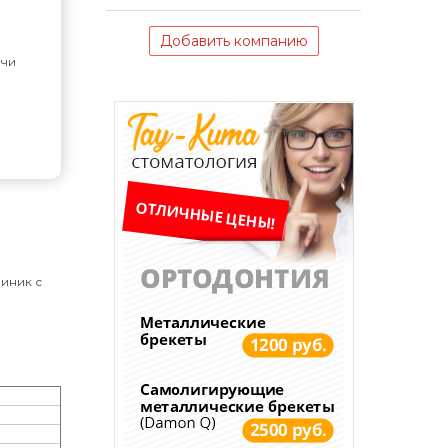
Добавить компанию
чи
линик с