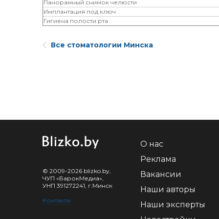
Панорамный снимок челюсти
Имплантация под ключ
Гигиена полости рта
Все стоматологии Минска
О нас
Реклама
© 2009-2026 blizko.by,
Вакансии
ЧУП «БарокМедиа»,
УНП 391272241, г.Минск
Наши авторы
Контакты
Наши эксперты