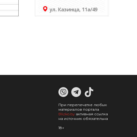
При перепечатке любых
материалов портала
Blizko.by
активная ссылка
на источник обязательна
18+