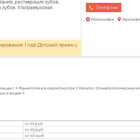
ание, реставрация зубов.
 зубов. Ультразвуковая
Телефоны
Малиновка
Брилеви
ирование 1 год! Детский прием с
цах г ⭐️ Фаниполя и в окрестностях ⚡️ Каталог стоматологических к
и и акции ⚡️
от 35 руб.
от 45 руб.
от 40 руб.