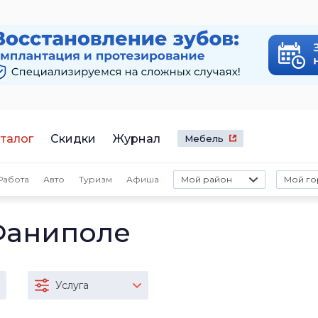
талог
Скидки
Журнал
Мебель
Работа
Авто
Туризм
Афиша
Мой район
Мой го
Фаниполе
Услуга