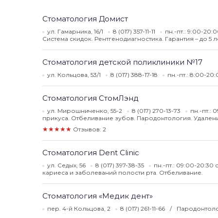
Стоматология Домист
ул. Гамарника, 16/1
8 (017) 357-11-11
пн.-пт.: 9:00-20
Система скидок. Рентгенодиагностика. Гарантия – до 5 л
Стоматология детской поликлиники №17
ул. Кольцова, 53/1
8 (017) 388-17-18
пн.-пт.: 8:00-20:
Стоматология СтомЛэнд
ул. Мирошниченко, 55-2
8 (017) 270-13-73
пн.-пт.: 
прикуса. Отбеливание зубов. Пародонтология. Удален
★★★★★
Отзывов: 2
Стоматология Dent Clinic
ул. Седых, 56
8 (017) 397-38-35
пн.-пт.: 09:00-20:30 
кариеса и заболеваний полости рта. Отбеливание.
Стоматология «Медик дент»
пер. 4-й Кольцова, 2
8 (017) 261-11-66
Пародонтоло