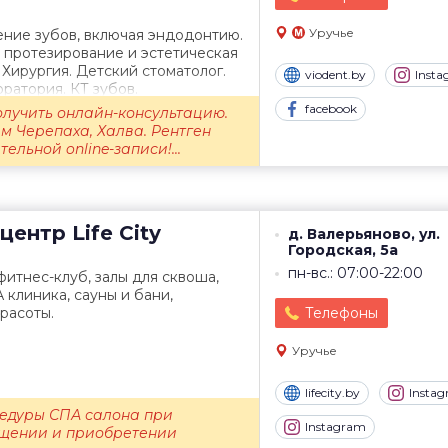
Уручье
ение зубов, включая эндодонтию.
 протезирование и эстетическая
 Хирургия. Детский стоматолог.
viodent.by
Inst
ратория. КТ зубов.
facebook
олучить онлайн-консультацию.
м Черепаха, Халва. Рентген
ельной online-записи!...
центр
Life City
д. Валерьяново, ул.
Городская, 5а
пн-вс.: 07:00-22:00
итнес-клуб, залы для сквоша,
 клиника, сауны и бани,
красоты.
Телефоны
Уручье
lifecity.by
Insta
цедуры СПА салона при
Instagram
щении и приобретении