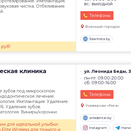
Протезирование. Имплантация.
вс.: выходной
звуковая чистка. Отбеливание.
й.
Телефоны
Военный городок
3dantista.by
 руб!
еская клиника
ул. Леонида Беды, 3
пн-пт: 09:00-20:00
сб: 09:00-16:00
е зубов под микроскопом.
Телефоны
Эндодонтическое лечение.
ология. Имплантация. Удаление.
Универсам «Рига»
/6. Удаление зубов.
атология. Виниры/коронки.
artedental.by
ии для идеальной улыбки:
Instagram
Напи
 Elite Wireless для точного и