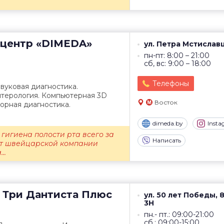
центр
«DIMEDA»
ул. Петра Мстиславц
пн-пт: 8:00 – 21:00
сб, вс: 9:00 – 18:00
Телефоны
звуковая диагностика.
нтерология. Компьютерная 3D
Восток
орная диагностика.
dimeda.by
Inst
гигиена полости рта всего за
Написать
 от швейцарской компании
..
Три Дантиста Плюс
ул. 50 лет Победы, 8
3Н
пн.- пт.: 09:00-21:00
сб.: 09:00-15:00