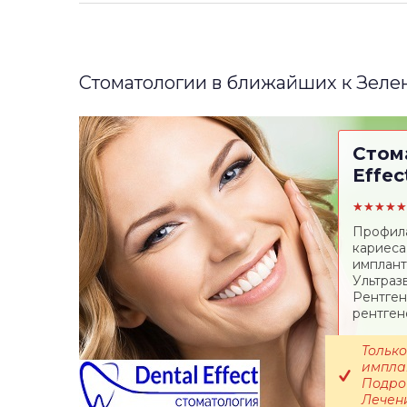
Стоматологии в ближайших к Зеле
Стом
Effec
★★★★★
Профила
кариеса
имплант
Ультраз
Рентген
рентген
Только
импла
Подроб
Лечени