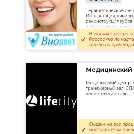
Терапевтическое леч
Имплантация, виниры,
реконструкция зубов.
Зуботехническая лабо
В клинике можно п
Рассрочка по карта
только по предварит
Медицинский 
Медицинский центр, ф
тренажерный зал, СПА
косметология, салон 
Скидки на все про
многократном посе