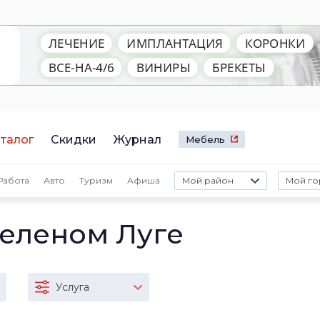
талог
Скидки
Журнал
Мебель
Работа
Авто
Туризм
Афиша
Мой район
Мой го
Зеленом Луге
Услуга