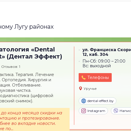
ному Лугу районах
атология
«Dental
ул. Франциска Скор
12, каб. 304
t» (Дентал Эффект)
Пн-Сб: 09:00 – 21:00
Вc: выходной
Отзывов: 1
ктика. Терапия. Лечение
Телефоны
. Ортопедия. Хирургия и
ация. Отбеливание.
Уручье
вуковая чистка.
одиагностика (цифровой
овский снимок).
dental-effect.by
Instagram
Напис
 до конца месяца скидки на
нтацию и протезирование.
нее во вкладке новости.
е по...