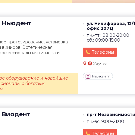
Ньюдент
ул. Никифорова, 12/1
офис 207Д
пн.-пт.: 08:00-20:00
сб.: 09:00-15:00
ое протезирование, установка
 виниров. Эстетическая
Телефоны
рофессиональная гигиена и
Уручье
Instagram
ое оборудование и новейшие
сионалы с богатым
м.
Виодент
пр-т Независимости
пн.-вс.:9:00–21:00
Телефоны