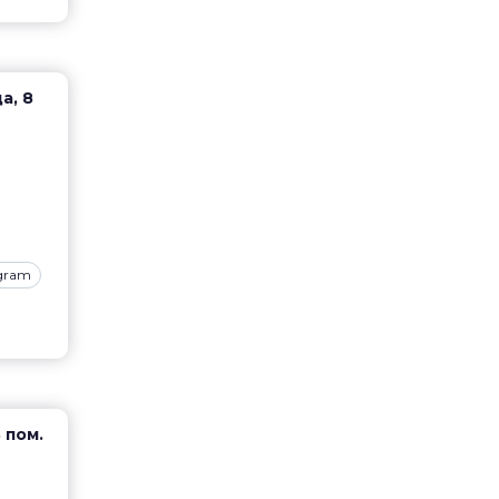
а, 8
agram
 пом.