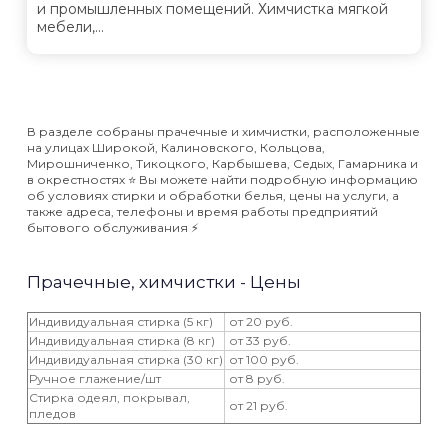
и промышленных помещений. Химчистка мягкой
мебели,...
В разделе собраны прачечные и химчистки, расположенные
на улицах Широкой, Калиновского, Кольцова,
Мирошниченко, Тикоцкого, Карбышева, Седых, Гамарника и
в окрестностях ⭐️ Вы можете найти подробную информацию
об условиях стирки и обработки белья, цены на услуги, а
также адреса, телефоны и время работы предприятий
бытового обслуживания ⚡️
Прачечные, химчистки - Цены
Индивидуальная стирка (5 кг)
от 20 руб.
Индивидуальная стирка (8 кг)
от 33 руб.
Индивидуальная стирка (30 кг)
от 100 руб.
Ручное глажение/шт
от 8 руб.
Стирка одеял, покрывал,
от 21 руб.
пледов