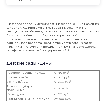
В разделе собраны детские сады, расположенные на улицах
Широкой, Калиновского, Кольцова, Мирошниченко,
Тикоцкого, Карбышева, Седых, Гамарника и в окрестностях ⭐️
Вы можете найти подробную информацию об
образовательных и воспитательных услугах для детей
дошкольного возраста, количестве мест в детских садах,
наличии или отсутствии продленных групп, а также адреса,
телефоны и время работы учреждений ⚡️
Детские сады - Цены
Разовое посещение сада
от 40 руб.
Продленка / мес.
от 350 руб.
Ясли-сад/мес.
от 300 руб.
Детский клуб/разовое
от 35 руб.
посещение
Изо-студия
от 20 руб.
Целый день (5 дн в нед) / мес.
от 900 руб.