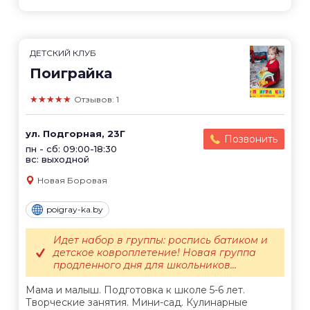
ДЕТСКИЙ КЛУБ
Поиграйка
★★★★★
Отзывов: 1
ул. Подгорная, 23Г
Позвонить
пн - сб: 09:00-18:30
вc: выходной
Новая Боровая
poigray-ka.by
Идет набор в группы: роспись батиком и
детское ковроплетение! Новая группа
продленного дня для школьников...
Мама и малыш. Подготовка к школе 5-6 лет.
Творческие занятия. Мини-сад. Кулинарные