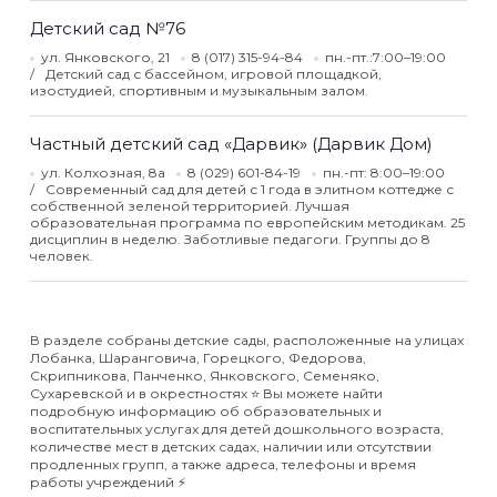
Детский сад №76
ул. Янковского, 21
8 (017) 315-94-84
пн.-пт.:7:00–19:00
Детский сад с бассейном, игровой площадкой,
изостудией, спортивным и музыкальным залом.
Частный детский сад «Дарвик» (Дарвик Дом)
ул. Колхозная, 8а
8 (029) 601-84-19
пн.-пт: 8:00–19:00
Современный сад для детей с 1 года в элитном коттедже с
собственной зеленой территорией. Лучшая
образовательная программа по европейским методикам. 25
дисциплин в неделю. Заботливые педагоги. Группы до 8
человек.
В разделе собраны детские сады, расположенные на улицах
Лобанка, Шаранговича, Горецкого, Федорова,
Скрипникова, Панченко, Янковского, Семеняко,
Сухаревской и в окрестностях ⭐️ Вы можете найти
подробную информацию об образовательных и
воспитательных услугах для детей дошкольного возраста,
количестве мест в детских садах, наличии или отсутствии
продленных групп, а также адреса, телефоны и время
работы учреждений ⚡️