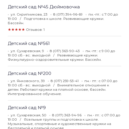
Детский сад №45 Дюймовочка
ул. Скрипникова, 23
8 (017) 394-96-69
пн.-пт.: с 7:00 до
19:00
Подготовка к школе. Развивающие кружки.
Бассейн.
★★★★★
Отзывов: 1
Детский сад №561
ул. Сухаревская, 9
8 (017) 363-90-43
пн.-пт.: с 9:00 до
19:00 сб.- вс.: выходной
Развивающие кружки.
Физкультурно-оздоровительные кружки. Бассейн.
Детский сад №200
ул. Янковского, 39
8 (017) 259-53-41
пн.- пт.: с 07:00 до
19:00 сб.- вс.: выходной
Внимательное отношение к
детям. Работают кружки на платной основе, бассейн.
Интегрированное обучение.
Детский сад №9
ул. Сухаревская, 50
8 (017) 363-94-96
пн.- пт.: с 07:00 до
19:00
Ясельные группы и подготовка к школе.
Музыкальные, спортивные и художественные кружки на
бесплатной и платной основе.