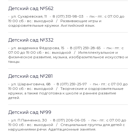
Детский сад №562
ул. Сухаревская, 11
8 (017) 313-98-03
пн.- пт.: с 07:00 до
19:00 сб.- вс.: выходной
Развивающие игры и
оздоровительные кружки. Английский язык.
Детский сад №332
ул. академика Фёдорова, 15
8 (017) 259-28-65
пн.- пт.: с
07:00 до 19:00 сб.- вс.: выходной
Интеллектуальное и
физическое развитие, музыка, изобразительное искусство и
танцы.
Детский сад №281
ул. Шаранговича, 68
8 (017) 259-25-97
пн.- пт.: с 07:00 до
19:00 сб.- вс.: выходной
Творческие и оздоровительные
кружки, а также подготовка к школе и раннее развитие
детей.
Детский сад №99
ул. П.Панченко, 30
8 (017) 206-06-05
пн.- пт.: с 07:00 до
19:00 сб.- вс.: выходной
Специальные группы для детей с
нарушениями речи. Адаптационные занятия.