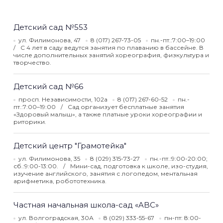
Детский сад №553
ул. Филимонова, 47
8 (017) 267-73-05
пн.-пт.:7:00–19:00
С 4 лет в саду ведутся занятия по плаванию в бассейне. В
числе дополнительных занятий хореография, физкультура и
творчество.
Детский сад №66
просп. Независимости, 102а
8 (017) 267-60-52
пн.-
пт.:7:00–19:00
Сад организует бесплатные занятия
«Здоровый малыш», а также платные уроки хореографии и
риторики.
Детский центр "Грамотейка"
ул. Филимонова, 35
8 (029) 315-73-27
пн.-пт.:9:00-20:00;
сб.:9:00-13:00.
Мини-сад, подготовка к школе, изо-студия,
изучение английского, занятия с логопедом, ментальная
арифметика, робототехника.
Частная начальная школа-сад «ABC»
ул. Волгоградская, 30А
8 (029) 333-55-67
пн-пт: 8:00-