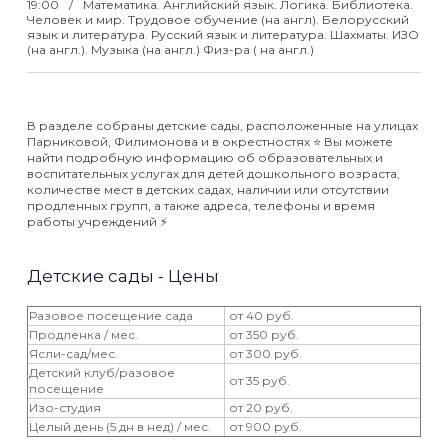
19:00
Математика. Английский язык. Логика. Библиотека.
Человек и мир. Трудовое обучение (на англ). Белорусский
язык и литература. Русский язык и литература. Шахматы. ИЗО
(на англ.). Музыка (на англ.) Физ-ра ( на англ.)
В разделе собраны детские сады, расположенные на улицах
Парниковой, Филимонова и в окрестностях ⭐️ Вы можете
найти подробную информацию об образовательных и
воспитательных услугах для детей дошкольного возраста,
количестве мест в детских садах, наличии или отсутствии
продленных групп, а также адреса, телефоны и время
работы учреждений ⚡️
Детские сады - Цены
Разовое посещение сада
от 40 руб.
Продленка / мес.
от 350 руб.
Ясли-сад/мес.
от 300 руб.
Детский клуб/разовое
от 35 руб.
посещение
Изо-студия
от 20 руб.
Целый день (5 дн в нед) / мес.
от 900 руб.