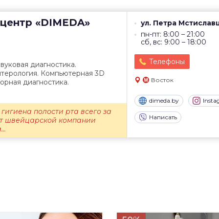
центр
«DIMEDA»
ул. Петра Мстиславц
пн-пт: 8:00 – 21:00
сб, вс: 9:00 – 18:00
Телефоны
звуковая диагностика.
нтерология. Компьютерная 3D
Восток
орная диагностика.
dimeda.by
Inst
гигиена полости рта всего за
Написать
 от швейцарской компании
..