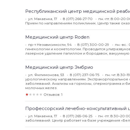
Республиканский центр медицинской реаби
ул. Макаенка, 17
8 (017) 266-27-70
пн.-пт.:8:00–20:0
Прием по направлениям поликлиник. Центр также оказ
Медицинский центр Roden
пр-т Независимости, 94
8 (017) 300-00-29
пн.-вс.:
гинекологии и косметологии. Проводится ультразвуко
лазерное удаление папиллом и бородавок, вакуумную и
Медицинский центр Эмбрио
ул. Филимонова, 53
8 (017) 237-06-75
пн.-чт.:8:30–1
урологическому направлениям. Экстракорпоральное о
заболеваний. Анализы на гормоны, спермограмма и би
молочных желез.
★★★★★
Отзывов: 1
Профессорский лечебно-консультативный 
ул. Макаенка, 17
8 (017) 265-06-25
пн.-пт.:8:30–20:0
заболеваний. Центр работает на базе учреждения «Б