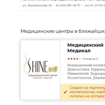
ул. Филимонова, 53
8 (029) 559-45-77
пн-пт: 07:30-
Медицинские центры в ближайших
Медицинский 
Медикал
★★★★★
Отзывов: 5
Инъекционная космет
Диагностика. Коррекц
Маммология. Эндокрин
Косметология. Дермат
Скидки на подтяжку
косметологию, кар
липолиз на аппарате