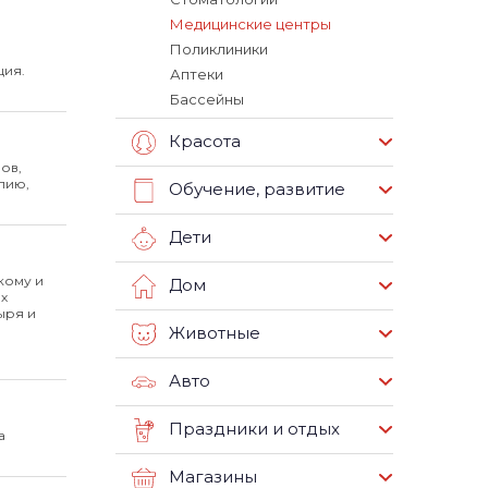
Медицинские центры
Поликлиники
ция.
Аптеки
Бассейны
Красота
ов,
пию,
Обучение, развитие
Дети
кому и
Дом
х
ыря и
Животные
Авто
Праздники и отдых
а
Магазины