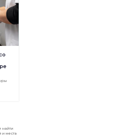
со
ре
уры
е найти
 и места