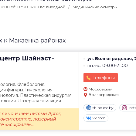
20:00 сб: 07:30-16:00 вс: выходной
Медицинские осмотры.
 к Макаёнка районах
центр
Шайнэст-
ул. Волгоградская, 
пн.-вс: 09:00-21:00
Телефоны
ология. Флебология.
Московская
ия фигуры. Гинекология.
Волгоградская
ология. Пластическая хирургия.
ология. Лазерная эпиляция.
shine-est.by
Ins
 лица и шеи нитями Aptos,
vk.com
бокситерапию, лазерный
 «SculpSure»....