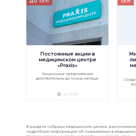
до 15%
15%
Постоянные акции в
Ми
медицинском центре
ли
«Praxis»
м
Акционные предложения
действительны до конца месяца.
Скидк
во
до 31.08
В разделе собраны медицинские центры, расположенны
подробную информацию об оказываемых в медицинских ц