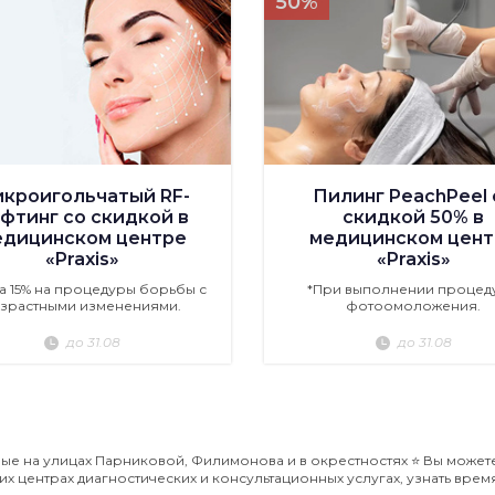
50%
кроигольчатый RF-
Пилинг PeachPeel 
фтинг со скидкой в
скидкой 50% в
едицинском центре
медицинском цент
«Praxis»
«Praxis»
а 15% на процедуры борьбы с
*При выполнении процед
зрастными изменениями.
фотоомоложения.
до 31.08
до 31.08
е на улицах Парниковой, Филимонова и в окрестностях ⭐️ Вы может
ентрах диагностических и консультационных услугах, узнать время