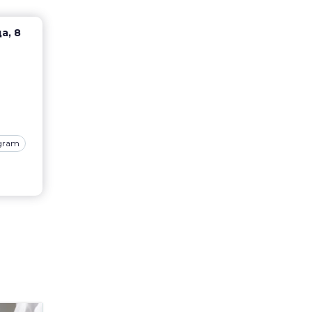
а, 8
agram