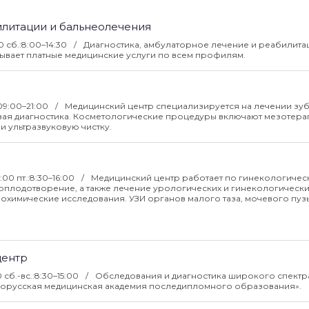
литации и бальнеолечения
0 сб.:8:00–14:30
Диагностика, амбулаторное лечение и реабилита
ывает платные медицинские услуги по всем профилям.
 09:00–21:00
Медицинский центр специализируется на лечении зуб
вая диагностика. Косметологические процедуры включают мезотера
 ультразвуковую чистку.
9:00 пт.:8:30–16:00
Медицинский центр работает по гинекологичес
плодотворение, а также лечение урологических и гинекологически
охимические исследования. УЗИ органов малого таза, мочевого пуз
центр
0 сб.-вс.:8:30–15:00
Обследования и диагностика широкого спектр
елорусская медицинская академия последипломного образования».