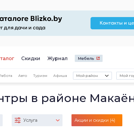
талог
Скидки
Журнал
Мебель
Работа
Авто
Туризм
Афиша
Мой район
Мой го
тры в районе Макаё
Услуга
Акции и скидки (4)