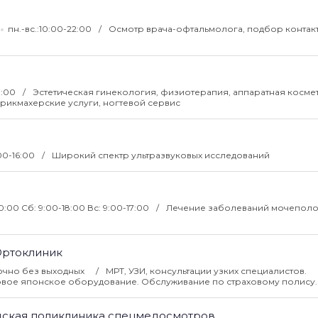
пн.-вс.:10:00-22:00
Осмотр врача-офтальмолога, подбор контак
21:00
Эстетическая гинекология, физиотерапия, аппаратная косме
арикмахерские услуги, ногтевой сервис
00-16:00
Широкий спектр ультразвуковых исследований
0:00 Сб: 9:00-18:00 Вс: 9:00-17:00
Лечение заболеваний мочепол
Ортоклиник
очно без выходных
МРТ, УЗИ, консультации узких специалистов.
овое японское оборудование. Обслуживание по страховому полису.
дская поликлиника спецмедосмотров