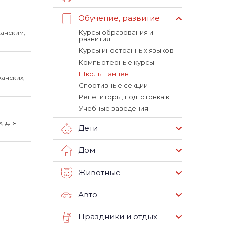
Обучение, развитие
Курсы образования и
анским,
развития
Курсы иностранных языков
Компьютерные курсы
Школы танцев
канских,
Спортивные секции
Репетиторы, подготовка к ЦТ
Учебные заведения
, для
Дети
Дом
Животные
Авто
Праздники и отдых