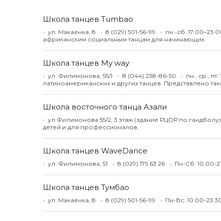
Школа танцев Tumbao
ул. Макаенка, 8
8 (029) 501-56-99
пн.-сб.:17:00–23:0
африканским социальным танцам для начинающих.
Школа танцев My way
ул. Филимонова, 55/1
8 (044) 238-86-50
пн., ср., пт
латиноамериканских и других танцев. Представлено так
Школа восточного танца Азали
ул.Филимонова 55/2, 3 этаж (здание РЦОР по гандболу)
детей и для профессионалов.
Школа танцев WaveDance
ул. Филимонова, 51
8 (029) 175 63 26
Пн-Сб: 10:00-2
Школа танцев Тумбао
ул. Макаёнка, 8
8 (029) 501-56-99
Пн-Вс: 10:00-23:3