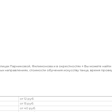
ицах Парниковой, Филимонова и в окрестностях ⭐️ Вы можете найти
 направлениях, стоимости обучения искусству танца, время прове
от 12 руб.
от 15 руб.
от 40 руб.