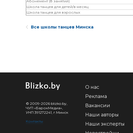
Абонемент (8 занятий)
Школа танцев для детей/в месяц
Школа танцев для взрослых
Все школы танцев Минска
О нас
Реклама
© 2009-2026 blizko.by,
Вакансии
ЧУП «БарокМедиа»,
УНП 391272241, г.Минск
Наши авторы
Контакты
Наши эксперты