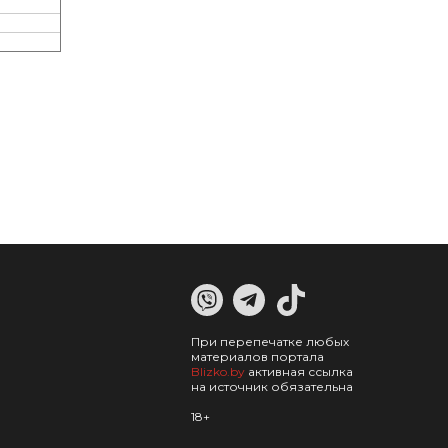
При перепечатке любых
материалов портала
Blizko.by
активная ссылка
на источник обязательна
18+