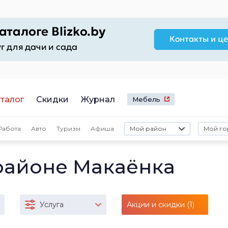
талог
Скидки
Журнал
Мебель
Работа
Авто
Туризм
Афиша
Мой район
Мой го
районе Макаёнка
Услуга
Акции и скидки (1)