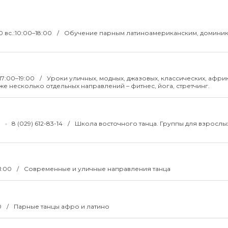
0 вс.:10:00–18:00
Обучение парным латиноамериканским, доминик
.:17:00–19:00
Уроки уличных, модных, джазовых, классических, афри
же несколько отдельных направлений – фитнес, йога, стретчинг.
8 (029) 612-83-14
Школа восточного танца. Группы для взрослых
1:00
Современные и уличные направления танца
0
Парные танцы афро и латино