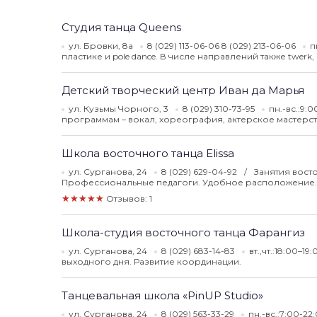
Студия танца Queens
ул. Бровки, 8а
8 (029) 113-06-06 8 (029) 213-06-06
п
пластике и pole dance. В числе направлений также twerk
Детский творческий центр Иван да Марья
ул. Кузьмы Чорного, 3
8 (029) 310-73-95
пн.-вс.:9:
программам – вокал, хореография, актерское мастерст
Школа восточного танца Elissa
ул. Сурганова, 24
8 (029) 629-04-92
Занятия вост
Профессиональные педагоги. Удобное расположение.
★★★★★
Отзывов: 1
Школа-студия восточного танца Фарангиз
ул. Сурганова, 24
8 (029) 683-14-83
вт.,чт.:18:00–19
выходного дня. Развитие координации.
Танцевальная школа «PinUP Studio»
ул. Сурганова, 24
8 (029) 563-33-29
пн.-вс.:7:00-22