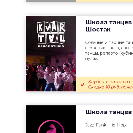
Школа танцев
Шостак
Сольные и парные та
взрослых. Танго, саль
танцы, репарто (куби
нуля».
Клубная карта со с
Скидка 10 руб. пенс
Школа танцев
Jazz-Funk. Hip-Hop.