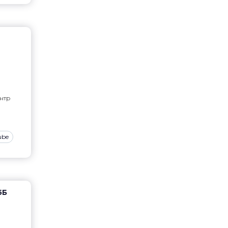
0
нтр
ube
5Б