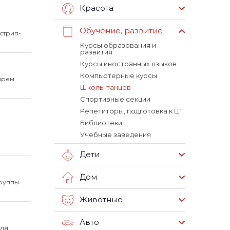
Красота
Обучение, развитие
стрип-
Курсы образования и
развития
Курсы иностранных языков
Компьютерные курсы
тырем
Школы танцев
Спортивные секции
Репетиторы, подготовка к ЦТ
Библиотеки
Учебные заведения
Дети
Дом
Группы
Животные
Авто
иля