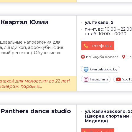
Квартал Юлии
ул. Гикало, 5
пн-чт, вс: 10:00 – 22:0
пт-сб: 10:00 – 00:30
нцевальные направления для
Телефоны
са, линди хоп, афро-кубинские
нский реггетон). Обучение «с
пл. Якуба Коласа
Це
kvartalstudio.by
Instagram
YouT
кидкой для молодежи до 22 лет!
ионерам, парам и...
Panthers dance studio
ул. Калиновского, 5
(Дворец спорта им.
Медведя)