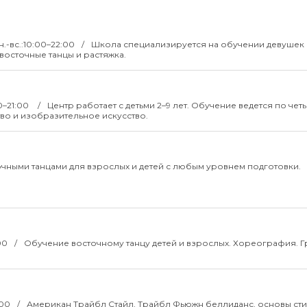
н.-вс.:10:00–22:00
Школа специализируется на обучении девушек 
, восточные танцы и растяжка.
00–21:00
Центр работает с детьми 2–9 лет. Обучение ведется по че
во и изобразительное искусство.
очными танцами для взрослых и детей с любым уровнем подготовки.
:00
Обучение восточному танцу детей и взрослых. Хореография. 
:00
Американ Трайбл Стайл, Трайбл Фьюжн беллиданс, основы ст