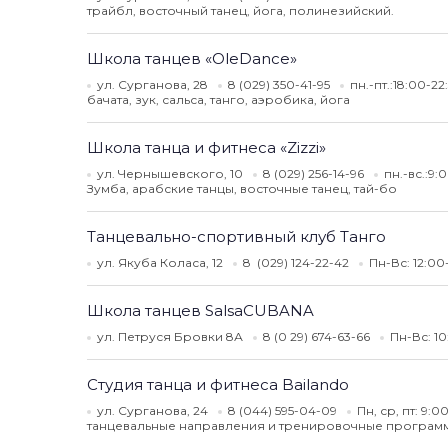
трайбл, восточный танец, йога, полинезийский.
Школа танцев «OleDance»
ул. Сурганова, 28
8 (029) 350-41-95
пн.-пт.:18:00-22
бачата, зук, сальса, танго, аэробика, йога
Школа танца и фитнеса «Zizzi»
ул. Чернышевского, 10
8 (029) 256-14-96
пн.-вс.:9:
Зумба, арабские танцы, восточные танец, тай-бо
Танцевально-спортивный клуб Танго
ул. Якуба Коласа, 12
8 (029) 124-22-42
Пн-Вс: 12:0
Школа танцев SalsaCUBANA
ул. Петруся Бровки 8А
8 (0 29) 674-63-66
Пн-Вс: 1
Студия танца и фитнеса Bailando
ул. Сурганова, 24
8 (044) 595-04-09
Пн, ср, пт: 9:
танцевальные направления и тренировочные програм