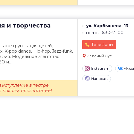
я и творчества
ул. Карбышева, 13
пн-пт: 16:30–21:00
Телефоны
ьные группы для детей,
. K-pop dance, Hip-hop, Jazz-funk,
Зеленый Луг
афия. Модельное агентство.
О и...
Instagram
vk.c
Написать
выступление в театре,
 показы, презентации!