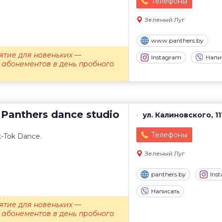
Телефоны
Зеленый Луг
www.panthers.by
ятие для новеньких —
Instagram
Напи
 абонементов в день пробного
Panthers dance studio
ул. Калиновского, 11
Телефоны
k-Tok Dance.
Зеленый Луг
panthers.by
Ins
Написать
ятие для новеньких —
 абонементов в день пробного