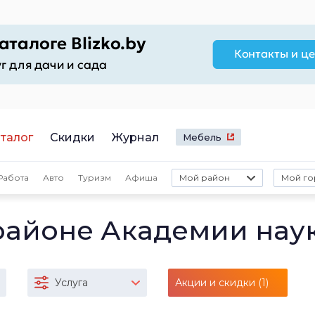
талог
Скидки
Журнал
Мебель
Работа
Авто
Туризм
Афиша
Мой район
Мой го
районе Академии нау
Услуга
Акции и скидки (1)