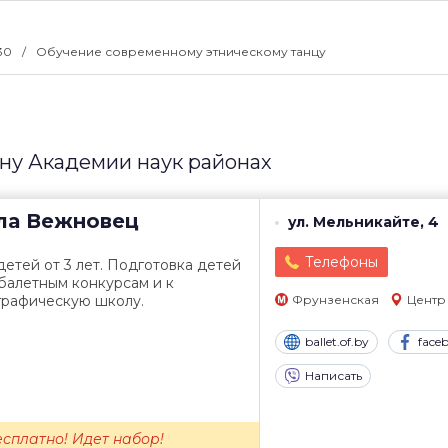
:30
Обучение современному этническому танцу
ну Академии наук районах
ла
Вежновец
ул. Мельникайте, 4
Телефоны
детей от 3 лет. Подготовка детей
балетным конкурсам и к
графическую школу.
Фрунзенская
Центр
ballet.of.by
face
Написать
сплатно! Идет набор!