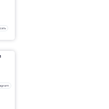
сать
1
tagram