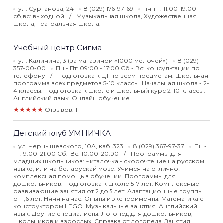
ул. Сурганова, 24
8 (029) 176-97-69
пн-пт: 11:00-19:00
сб,вс: выходной
Музыкальная школа, Художественная
школа, Театральная школа.
Учебный центр Сигма
ул. Калинина, 3 (за магазином «1000 мелочей»)
8 (029)
357-00-00
Пн - Пт: 09:00 - 17:00 Сб - Вс: консультации по
телефону
Подготовка к ЦТ по всем предметам. Школьная
программа всех предметов 5-10 классы. Начальная школа - 2-
4 классы. Подготовка к школе и школьный курс 2-10 классы.
Английский язык. Онлайн обучение.
★★★★★
Отзывов: 1
Детский клуб УМНИЧКА
ул. Чернышевского, 10А, каб. 323
8 (029) 367-97-37
Пн.-
Пт. 9:00-21:00 Сб.-Вс. 10:00-20:00
Программы для
младших школьников: Читалочка - скорочтение на русском
языке, или на беларускай мове. Учимся на отлично! -
комплексная помощь в обучении. Программы для
дошкольников: Подготовка к школе 5-7 лет. Комплексные
развивающие занятия от 2 до 5 лет. Адаптационные группы
от 1,6 лет. Няня на час. Опыты и эксперименты. Математика с
конструктором LEGO. Музыкальные занятия. Английский
язык. Другие специалисты: Логопед для дошкольников,
школьников и взрослых. Справка от логопеда. Занятия