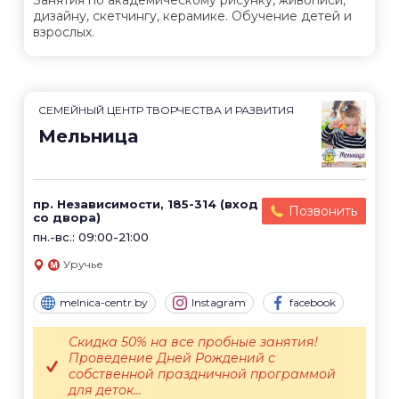
Занятия по академическому рисунку, живописи,
дизайну, скетчингу, керамике. Обучение детей и
взрослых.
СЕМЕЙНЫЙ ЦЕНТР ТВОРЧЕСТВА И РАЗВИТИЯ
Мельница
пр. Независимости, 185-314 (вход
Позвонить
со двора)
пн.-вс.: 09:00-21:00
Уручье
melnica-centr.by
Instagram
facebook
Скидка 50% на все пробные занятия!
Проведение Дней Рождений с
собственной праздничной программой
для деток...