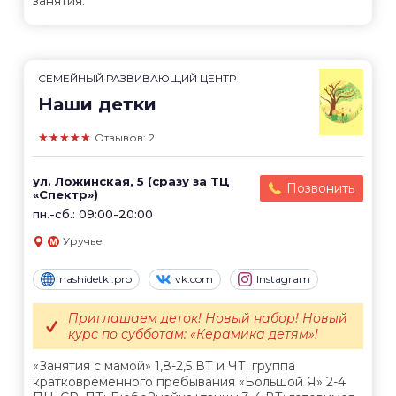
занятия.
СЕМЕЙНЫЙ РАЗВИВАЮЩИЙ ЦЕНТР
Наши детки
★★★★★
Отзывов: 2
ул. Ложинская, 5 (сразу за ТЦ
Позвонить
«Спектр»)
пн.-сб.: 09:00-20:00
Уручье
nashidetki.pro
vk.com
Instagram
Приглашаем деток! Новый набор! Новый
курс по субботам: «Керамика детям»!
«Занятия с мамой» 1,8-2,5 ВТ и ЧТ; группа
кратковременного пребывания «Большой Я» 2-4