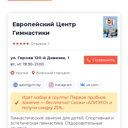
Европейский Центр
Гимнастики
★★★★★
Отзывов: 1
ул. Героев 120-й Дивизии, 1
Позвонить
вт, чт: 19:30-21:00
Уручье
Военный городок
sportgym.by
Instagram
vk.com
Идет набор в группы! Первое пробное
занятие — бесплатно! Скажи «БЛИЗКО» и
получи скидку 25%...
Гимнастические занятия для детей. Спортивная и
эстетическая гимнастика. Оздоровительные