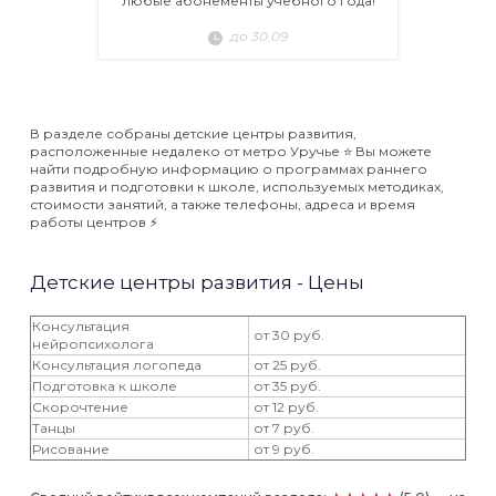
любые абонементы учебного года!
до 30.09
В разделе собраны детские центры развития,
расположенные недалеко от метро Уручье ⭐️ Вы можете
найти подробную информацию о программах раннего
развития и подготовки к школе, используемых методиках,
стоимости занятий, а также телефоны, адреса и время
работы центров ⚡️
Детские центры развития - Цены
Консультация
от 30 руб.
нейропсихолога
Консультация логопеда
от 25 руб.
Подготовка к школе
от 35 руб.
Скорочтение
от 12 руб.
Танцы
от 7 руб.
Рисование
от 9 руб.