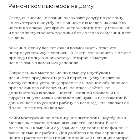
Ремонт компьютеров на дому
Сегодня многие компании оказывают услугу по ремонту
компьютеров и ноутбуков в Минске с выездом на дом. Это
не только сокращает время на транспортировку техники, но
и позволяет устранить поломки без долгого ожидания, в тот
же день.
Конечно, если у вас есть такая возможность, отвезите
цифровую технику в сервисный центр: специалисты в офисе
проведут полную диагностику, которая зачастую
невозможна в домашних условиях.
Современные мастерские по ремонту ноутбуков и
планшетов предлагают целый перечень услуг, включая
чистку от пыли, установку программ и полное обновление
программного обеспечения. Не отказывайтесь от
дополнительных возможностей – полной проверки на
вирусы или установки новых версий нужных вам пакетов. В
дальнейшем это ускорит работу вашего гаджета, сделает ее
более комфортной для вас.
Найти мастерские по ремонту компьютеров и ноутбуков в
Миснке вы можете с помощью нашего каталога. В нем
размещены компании с указанием адресов и телефонов, а
также временем работы. Для удобства поиска сервисные
центры распределены по микрорайонам и станциям метро.