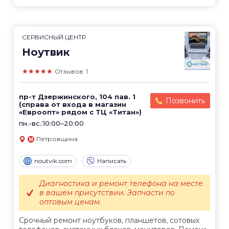
СЕРВИСНЫЙ ЦЕНТР
Ноутвик
★★★★★
Отзывов: 1
пр-т Дзержинского, 104 пав. 1
Позвонить
(справа от входа в магазин
«Евроопт» рядом с ТЦ «Титан»)
пн.-вс.:10:00–20:00
Петровщина
noutvik.com
Написать
Диагностика и ремонт телефона на месте
в вашем присутствии. Запчасти по
оптовым ценам.
Срочный ремонт ноутбуков, планшетов, сотовых