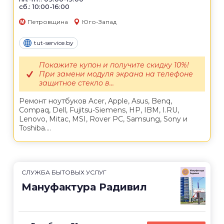
сб.: 10:00-16:00
Петровщина
Юго-Запад
tut-service.by
Покажите купон и получите скидку 10%!
При замени модуля экрана на телефоне
защитное стекло в...
Ремонт ноутбуков Acer, Apple, Asus, Benq,
Compaq, Dell, Fujitsu-Siemens, HP, IBM, I.RU,
Lenovo, Mitac, MSI, Rover PC, Samsung, Sony и
Toshiba....
СЛУЖБА БЫТОВЫХ УСЛУГ
Мануфактура Радивил