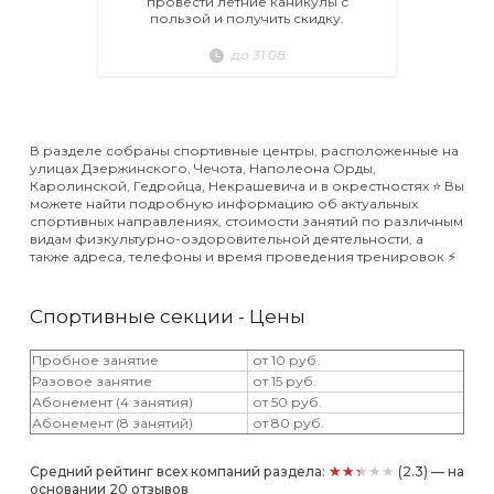
провести летние каникулы с
пользой и получить скидку.
до 31.08
В разделе собраны спортивные центры, расположенные на
улицах Дзержинского, Чечота, Наполеона Орды,
Каролинской, Гедройца, Некрашевича и в окрестностях ⭐️ Вы
можете найти подробную информацию об актуальных
спортивных направлениях, стоимости занятий по различным
видам физкультурно-оздоровительной деятельности, а
также адреса, телефоны и время проведения тренировок ⚡️
Спортивные секции - Цены
Пробное занятие
от 10 руб.
Разовое занятие
от 15 руб.
Абонемент (4 занятия)
от 50 руб.
Абонемент (8 занятий)
от 80 руб.
★★★★★
Средний рейтинг всех компаний раздела:
(2.3) — на
основании 20 отзывов