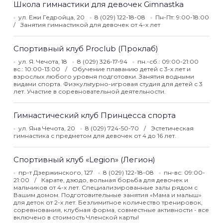
Школа гимнастики для девочек Gimnastka
ул. Ежи Гедройца, 20
8 (029) 122-18-08
Пн-Пт: 9:00-18:00
Занятия гимнастикой для девочек от 4-х лет
Спортивный клуб Proclub (Проклаб)
ул. Я. Чечота, 18
8 (029) 326-17-94
пн.-сб.: 09:00-21:00
вс.: 10:00-13:00
Обучение плаванию детей с 3-х лет и
взрослых любого уровня подготовки. Занятия водными
видами спорта. Физкультурно-игровая студия для детей с 3
лет. Участие в соревновательной деятельности.
Гимнастический клуб Принцесса спорта
ул. Яна Чечота, 20
8 (029) 724-50-70
Эстетическая
гимнастика с предметом для девочек от 4 до 16 лет.
Спортивный клуб «Legion» (Легион)
пр-т Дзержинского, 127
8 (029) 122-18-08
пн-вс: 09:00-
21:00
Карате, дзюдо, вольная борьба для девочек и
мальчиков от 4-х лет. Специализированные залы рядом с
Вашим домом. Подготовительные занятия «Мама и малыш»
для деток от 2-х лет. Безлимитное количество тренировок,
соревнования, клубная форма, совместные активности - все
включено в стоимость Членской карты!