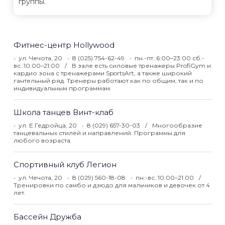
группы.
Фитнес-центр Hollywood
ул. Чечота, 20
8 (025) 754-62-49
пн.-пт.:6:00–23:00 сб.-
вс.:10:00–21:00
В зале есть силовые тренажеры ProfiGym и
кардио зона с тренажерами SportsArt, а также широкий
гантельный ряд. Тренеры работают как по общим, так и по
индивидуальным программам.
Школа танцев Винт-клаб
ул. Е.Гедройца, 20
8 (029) 657-30-03
Многообразие
танцевальных стилей и направлений. Программы для
любого возраста.
Спортивный клуб Легион
ул. Чечота, 20
8 (029) 560-18-08
пн.-вс.:10:00–21:00
Тренировки по самбо и дзюдо для мальчиков и девочек от 4
лет.
Бассейн Дружба