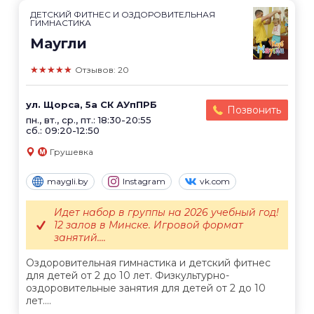
ДЕТСКИЙ ФИТНЕС И ОЗДОРОВИТЕЛЬНАЯ
ГИМНАСТИКА
Маугли
★★★★★
Отзывов: 20
ул. Щорса, 5а СК АУпПРБ
Позвонить
пн., вт., ср., пт.: 18:30-20:55
сб.: 09:20-12:50
Грушевка
maygli.by
Instagram
vk.com
Идет набор в группы на 2026 учебный год!
12 залов в Минске. Игровой формат
занятий....
Оздоровительная гимнастика и детский фитнес
для детей от 2 до 10 лет. Физкультурно-
оздоровительные занятия для детей от 2 до 10
лет....