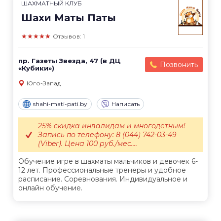
ШАХМАТНЫЙ КЛУБ
Шахи Маты Паты
★★★★★
Отзывов: 1
пр. Газеты Звезда, 47 (в ДЦ
Позвонить
«Кубики»)
Юго-Запад
shahi-mati-pati.by
Написать
25% скидка инвалидам и многодетным!
Запись по телефону: 8 (044) 742-03-49
(Viber). Цена 100 руб./мес....
Обучение игре в шахматы мальчиков и девочек 6-
12 лет. Профессиональные тренеры и удобное
расписание. Соревнования. Индивидуальное и
онлайн обучение.