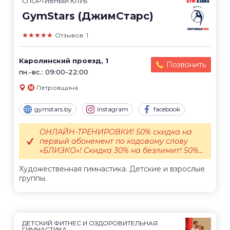
СПОРТИВНЫЙ КЛУБ
GymStars (ДжимСтарс)
★★★★★
Отзывов: 1
Каролинский проезд, 1
Позвонить
пн.-вс.: 09:00-22:00
Петровщина
gymstars.by
Instagram
facebook
ОНЛАЙН-ТРЕНИРОВКИ! 50% скидка на
первый абонемент по кодовому слову
«БЛИЗКО»! Скидка 30% на безлимит! 50%...
Художественная гимнастика. Детские и взрослые
группы.
ДЕТСКИЙ ФИТНЕС И ОЗДОРОВИТЕЛЬНАЯ
ГИМНАСТИКА