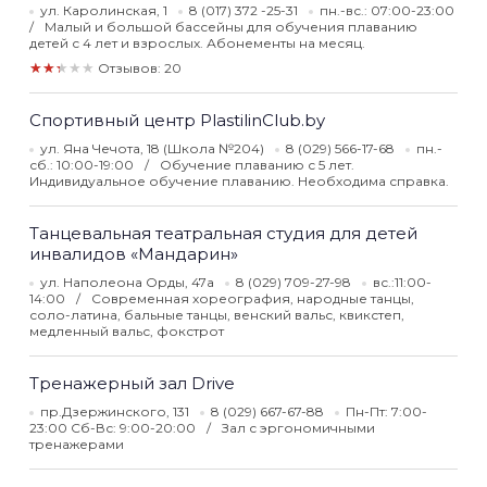
ул. Каролинская, 1
8 (017) 372 -25-31
пн.-вс.: 07:00-23:00
Малый и большой бассейны для обучения плаванию
детей с 4 лет и взрослых. Абонементы на месяц.
★★★★★
Отзывов: 20
Спортивный центр PlastilinClub.by
ул. Яна Чечота, 18 (Школа №204)
8 (029) 566-17-68
пн.-
сб.: 10:00-19:00
Обучение плаванию с 5 лет.
Индивидуальное обучение плаванию. Необходима справка.
Танцевальная театральная студия для детей
инвалидов «Мандарин»
ул. Наполеона Орды, 47а
8 (029) 709-27-98
вс.:11:00-
14:00
Современная хореография, народные танцы,
соло-латина, бальные танцы, венский вальс, квикстеп,
медленный вальс, фокстрот
Тренажерный зал Drive
пр.Дзержинского, 131
8 (029) 667-67-88
Пн-Пт: 7:00-
23:00 Сб-Вс: 9:00-20:00
Зал с эргономичными
тренажерами