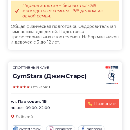
Первое занятие – бесплатно! -15%
многодетным семьям. -15% деткам из
одной семьи.
Общая физическая подготовка. Оздоровительная
гимнастика для детей. Подготовка
профессиональных спортсменов. Набор мальчиков
и девочек с 3 до 12 лет.
СПОРТИВНЫЙ КЛУБ
GymStars (ДжимСтарс)
★★★★★
Отзывов: 1
ул. Парковая, 1Б
Позвонить
пн.-вс.: 09:00-22:00
Лебяжий
gymstars.by
Instagram
facebook