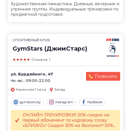
Художественная гимнастика. Дневные, вечерние и
утренние группы. Индивидуальные тренировки по
предметной подготовке.
СПОРТИВНЫЙ КЛУБ
GymStars (ДжимСтарс)
★★★★★
Отзывов: 1
ул. Бурдейного, 47
Позвонить
пн.-вс.: 09:00-22:00
Каменная Горка
Запад
gymstars.by
Instagram
facebook
ОНЛАЙН-ТРЕНИРОВКИ! 50% скидка на
первый абонемент по кодовому слову
«БЛИЗКО»! Скидка 30% на безлимит! 50%...