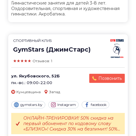
Гимнастические занятия для детей 3-8 лет.
Оздоровительная, спортивная и художественная
гимнастики. Акробатика.
СПОРТИВНЫЙ КЛУБ
GymStars (ДжимСтарс)
★★★★★
Отзывов: 1
ул. Якубовского, 52Б
Позвонить
пн.-вс.: 09:00-22:00
Кунцевщина
Запад
gymstars.by
Instagram
facebook
ОНЛАЙН-ТРЕНИРОВКИ! 50% скидка на
первый абонемент по кодовому слову
«БЛИЗКО»! Скидка 30% на безлимит! 50%...