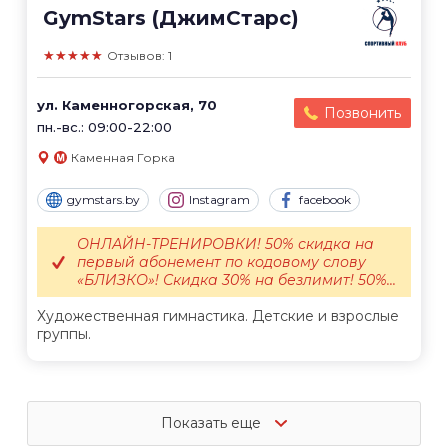
GymStars (ДжимСтарс)
★★★★★
Отзывов: 1
ул. Каменногорская, 70
Позвонить
пн.-вс.: 09:00-22:00
Каменная Горка
gymstars.by
Instagram
facebook
ОНЛАЙН-ТРЕНИРОВКИ! 50% скидка на
первый абонемент по кодовому слову
«БЛИЗКО»! Скидка 30% на безлимит! 50%...
Художественная гимнастика. Детские и взрослые
группы.
Показать еще