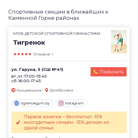
Спортивные секции в ближайших к
Каменной Горке районах
КЛУБ ДЕТСКОЙ СПОРТИВНОЙ ГИМНАСТИКИ
Тигренок
★★★★★
Отзывов: 1
ул. Гаруна, 5 (СШ №41)
Позвонить
вт.,чт.:17:00–19:45
сб.:16:00–17:45
Кунцевщина
Домбровка
tigrenokgym.by
Instagram
Первое занятие – бесплатно! -15%
многодетным семьям. -15% деткам из
одной семьи.