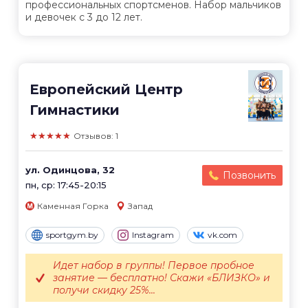
профессиональных спортсменов. Набор мальчиков
и девочек с 3 до 12 лет.
Европейский Центр
Гимнастики
★★★★★
Отзывов: 1
ул. Одинцова, 32
Позвонить
пн, ср: 17:45-20:15
Каменная Горка
Запад
sportgym.by
Instagram
vk.com
Идет набор в группы! Первое пробное
занятие — бесплатно! Скажи «БЛИЗКО» и
получи скидку 25%...