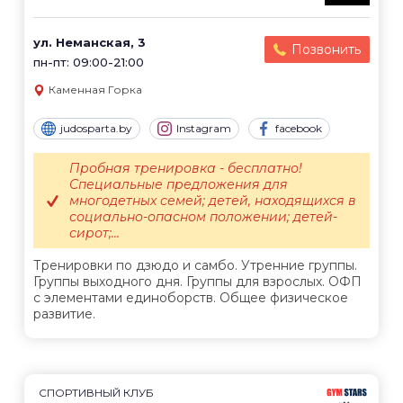
ул. Неманская, 3
Позвонить
пн-пт: 09:00-21:00
Каменная Горка
judosparta.by
Instagram
facebook
Пробная тренировка - бесплатно!
Специальные предложения для
многодетных семей; детей, находящихся в
социально-опасном положении; детей-
сирот;...
Тренировки по дзюдо и самбо. Утренние группы.
Группы выходного дня. Группы для взрослых. ОФП
с элементами единоборств. Общее физическое
развитие.
СПОРТИВНЫЙ КЛУБ