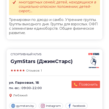
многодетных семей; детей, находящихся в
социально-опасном положении; детей-
сирот;...
Тренировки по дзюдо и самбо. Утренние группы.
Группы выходного дня. Группы для взрослых. ОФП
с элементами единоборств. Общее физическое
развитие.
СПОРТИВНЫЙ КЛУБ
GymStars (ДжимСтарс)
★★★★★
Отзывов: 1
ул. Парковая, 1Б
Позвонить
пн.-вс.: 09:00-22:00
Лебяжий
gymstars.by
Instagram
facebook