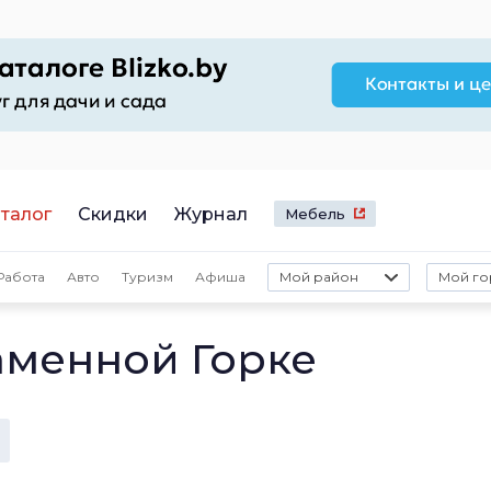
талог
Скидки
Журнал
Мебель
Работа
Авто
Туризм
Афиша
Мой район
Мой го
аменной Горке