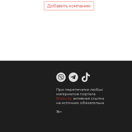
Добавить компанию
При перепечатке любых
материалов портала
Blizko.by
активная ссылка
на источник обязательна
18+