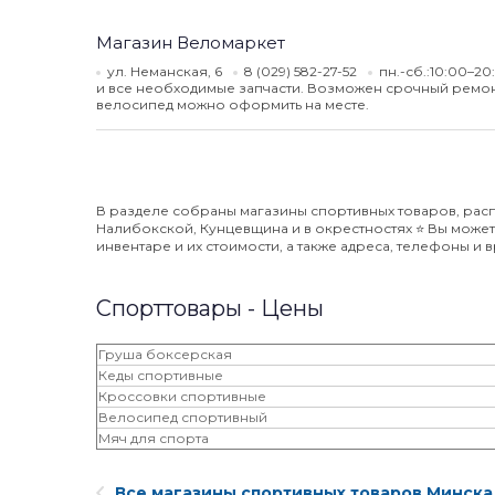
Магазин Веломаркет
ул. Неманская, 6
8 (029) 582-27-52
пн.-сб.:10:00–2
и все необходимые запчасти. Возможен срочный ремонт
велосипед можно оформить на месте.
В разделе собраны магазины спортивных товаров, рас
Налибокской, Кунцевщина и в окрестностях ⭐️ Вы мож
инвентаре и их стоимости, а также адреса, телефоны и
Спорттовары - Цены
Груша боксерская
Кеды спортивные
Кроссовки спортивные
Велосипед спортивный
Мяч для спорта
Все магазины спортивных товаров Минска