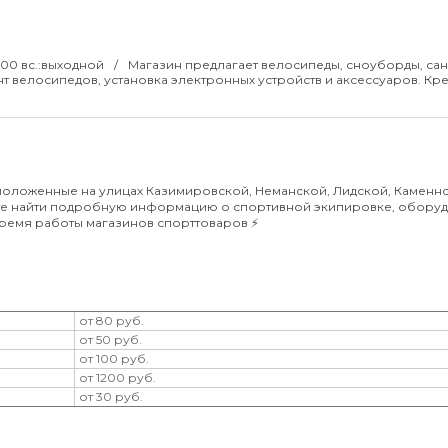
0:00 вс.:выходной
Магазин предлагает велосипеды, сноуборды, сан
 велосипедов, установка электронных устройств и аксессуаров. Кре
положенные на улицах Казимировской, Неманской, Лидской, Каменн
ете найти подробную информацию о спортивной экипировке, оборуд
 время работы магазинов спорттоваров ⚡️
от 80 руб.
от 50 руб.
от 100 руб.
от 1200 руб.
от 30 руб.