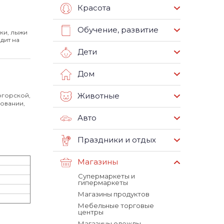
Красота
Обучение, развитие
ки, лыжи
дит на
Дети
Дом
Животные
огорской,
овании,
Авто
Праздники и отдых
Магазины
Супермаркеты и
гипермаркеты
Магазины продуктов
Мебельные торговые
центры
Магазины одежды