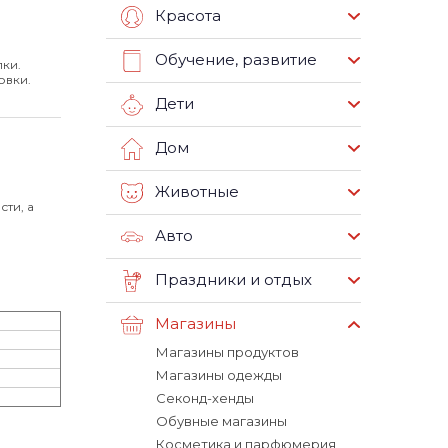
Красота
Обучение, развитие
лки.
овки.
Дети
Дом
Животные
ти, а
Авто
Праздники и отдых
Магазины
Магазины продуктов
Магазины одежды
Секонд-хенды
Обувные магазины
Косметика и парфюмерия