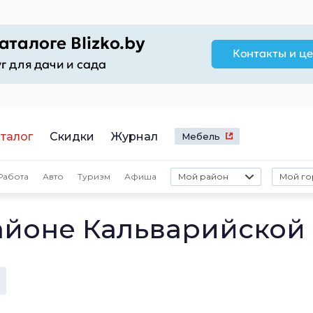
талог
Скидки
Журнал
Мебель
Работа
Авто
Туризм
Афиша
Мой район
Мой го
айоне Кальварийской