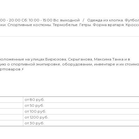
9:00 - 20:00 Сб: 10:00 - 15:00 Вс: выходной
Одежда из хлопка. Футбо
юки. Спортивные костюмы. Термобелье. Гетры. Форма вратаря. Кросс
положенные на улицах Бирюзова, Скрыганова, Максима Танка и в
ию о спортивной экипировке, оборудовании, инвентаре и их стоимос
рттоваров ⚡️
от 80 руб.
от 50 руб.
от 100 руб.
от 1200 руб.
от 30 руб.