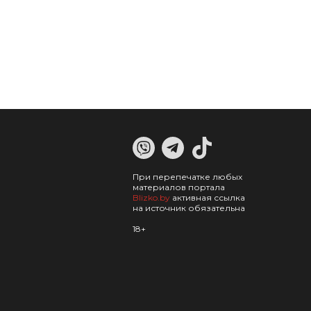
При перепечатке любых
материалов портала
Blizko.by
активная ссылка
на источник обязательна
18+