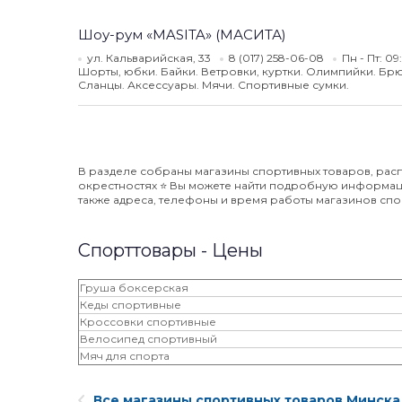
Шоу-рум «MASITA» (МАСИТА)
ул. Кальварийская, 33
8 (017) 258-06-08
Пн - Пт: 0
Шорты, юбки. Байки. Ветровки, куртки. Олимпийки. Бр
Сланцы. Аксессуары. Мячи. Спортивные сумки.
В разделе собраны магазины спортивных товаров, рас
окрестностях ⭐️ Вы можете найти подробную информац
также адреса, телефоны и время работы магазинов спо
Спорттовары - Цены
Груша боксерская
Кеды спортивные
Кроссовки спортивные
Велосипед спортивный
Мяч для спорта
Все магазины спортивных товаров Минска