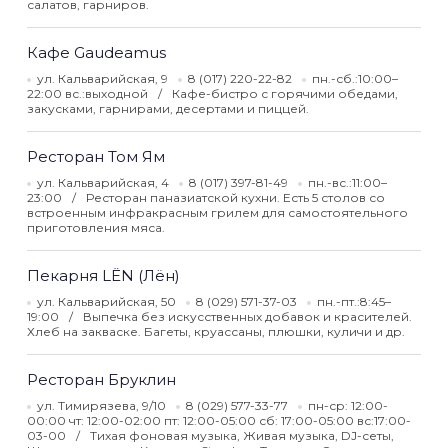
салатов, гарниров.
Кафе Gaudeamus
ул. Кальварийская, 9
8 (017) 220-22-82
пн.-сб.:10:00–
22:00 вс.:выходной
Кафе-бистро с горячими обедами,
закусками, гарнирами, десертами и пиццей.
Ресторан Том Ям
ул. Кальварийская, 4
8 (017) 397-81-49
пн.-вс.:11:00–
23:00
Ресторан паназиатской кухни. Есть 5 столов со
встроенным инфракрасным грилем для самостоятельного
приготовления мяса.
Пекарня LЁN (Лён)
ул. Кальварийская, 50
8 (029) 571-37-03
пн.-пт.:8:45–
19:00
Выпечка без искусственных добавок и красителей.
Хлеб на закваске. Багеты, круассаны, плюшки, куличи и др.
Ресторан Бруклин
ул. Тимирязева, 9/10
8 (029) 577-33-77
пн-ср: 12:00-
00:00 чт: 12:00-02:00 пт: 12:00-05:00 сб: 17:00-05:00 вс:17:00-
03-00
Тихая фоновая музыка, Живая музыка, DJ-сеты,