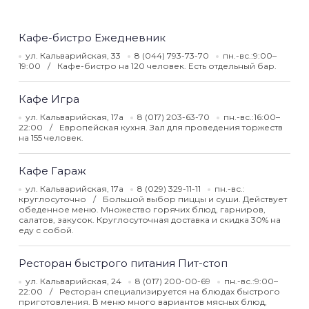
Кафе-бистро Ежедневник
ул. Кальварийская, 33
8 (044) 793-73-70
пн.-вс.:9:00–
19:00
Кафе-бистро на 120 человек. Есть отдельный бар.
Кафе Игра
ул. Кальварийская, 17а
8 (017) 203-63-70
пн.-вс.:16:00–
22:00
Европейская кухня. Зал для проведения торжеств
на 155 человек.
Кафе Гараж
ул. Кальварийская, 17а
8 (029) 329-11-11
пн.-вс.:
круглосуточно
Большой выбор пиццы и суши. Действует
обеденное меню. Множество горячих блюд, гарниров,
салатов, закусок. Круглосуточная доставка и скидка 30% на
еду с собой.
Ресторан быстрого питания Пит-стоп
ул. Кальварийская, 24
8 (017) 200-00-69
пн.-вс.:9:00–
22:00
Ресторан специализируется на блюдах быстрого
приготовления. В меню много вариантов мясных блюд,