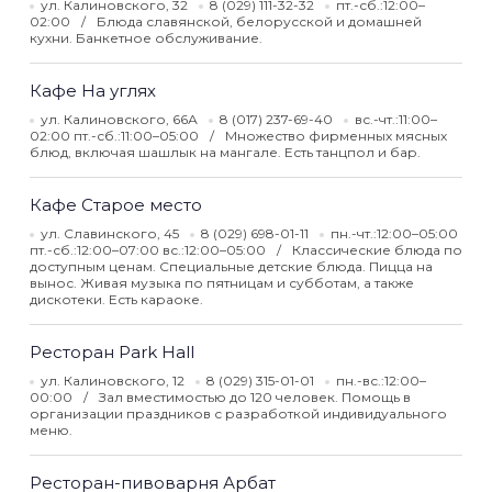
ул. Калиновского, 32
8 (029) 111-32-32
пт.-сб.:12:00–
02:00
Блюда славянской, белорусской и домашней
кухни. Банкетное обслуживание.
Кафе На углях
ул. Калиновского, 66А
8 (017) 237-69-40
вс.-чт.:11:00–
02:00 пт.-сб.:11:00–05:00
Множество фирменных мясных
блюд, включая шашлык на мангале. Есть танцпол и бар.
Кафе Старое место
ул. Славинского, 45
8 (029) 698-01-11
пн.-чт.:12:00–05:00
пт.-сб.:12:00–07:00 вс.:12:00–05:00
Классические блюда по
доступным ценам. Специальные детские блюда. Пицца на
вынос. Живая музыка по пятницам и субботам, а также
дискотеки. Есть караоке.
Ресторан Park Hall
ул. Калиновского, 12
8 (029) 315-01-01
пн.-вс.:12:00–
00:00
Зал вместимостью до 120 человек. Помощь в
организации праздников с разработкой индивидуального
меню.
Ресторан-пивоварня Арбат