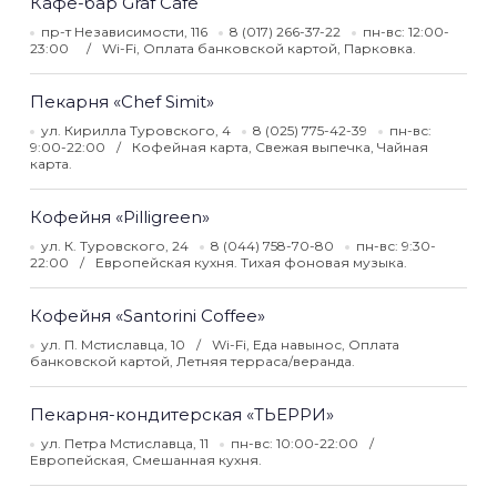
Кафе-бар Graf Сafe
пр-т Независимости, 116
8 (017) 266-37-22
пн-вс: 12:00-
23:00
Wi-Fi, Оплата банковской картой, Парковка.
Пекарня «Chef Simit»
ул. Кирилла Туровского, 4
8 (025) 775-42-39
пн-вс:
9:00-22:00
Кофейная карта, Свежая выпечка, Чайная
карта.
Кофейня «Pilligreen»
ул. К. Туровского, 24
8 (044) 758-70-80
пн-вс: 9:30-
22:00
Европейская кухня. Тихая фоновая музыка.
Кофейня «Santorini Coffee»
ул. П. Мстиславца, 10
Wi-Fi, Еда навынос, Оплата
банковской картой, Летняя терраса/веранда.
Пекарня-кондитерская «ТЬЕРРИ»
ул. Петра Мстиславца, 11
пн-вс: 10:00-22:00
Европейская, Смешанная кухня.