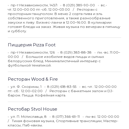
пр-т Независимости, 143/1
8 (029) 389-90-00
вс.-
чт.:12:00–00:00 пт.-сб.:12:00–03:00
Ресторан с
просторным танцполом. В меню 2 сорта пива и эль
собственного приготовления, а также разнообразные
закуски к пиву. Бизнес-ланчи в 12:00–16:00. В кулинарии
готовят блюда на заказ. Живая музыка по вечерам в пятницу
и субботу.
Пиццерия Pizza Foot
пр-т Независимости, 126
8 (029) 383-88-38
пн.-вс.:11:00–
00:00
Большое изобилие видов пиццы и сытных
белорусских блюд. Минималистичный интерьер с
футбольной тематикой.
Ресторан Wood & Fire
ул. Ф. Скорины, 1
8 (029) 618-83-55
вс.-чт.: 12:00–00:00
пт.-сб.: 12:00–02:00
Ресторан с банкетным залом и DJ-
баром. Пицца. Кофейная карта.
Рестобар Stvol House
ул. П. Мстиславца, 8
8 (017) 366-69-11
пн-вс: 12:00-00:00
Тихая фоновая музыка, Спортивные трансляции, Мастер-
классы, Паб-квизы.