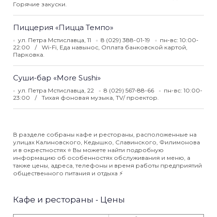
Горячие закуски.
Пиццерия «Пицца Темпо»
ул. Петра Мстиславца, 11
8 (029) 388-01-19
пн-вс: 10:00-
22:00
Wi-Fi, Еда навынос, Оплата банковской картой,
Парковка.
Суши-бар «More Sushi»
ул. Петра Мстиславца, 22
8 (029) 567-88-66
пн-вс: 10:00-
23:00
Тихая фоновая музыка, TV/ проектор.
В разделе собраны кафе и рестораны, расположенные на
улицах Калиновского, Кедышко, Славинского, Филимонова
и в окрестностях ⭐️ Вы можете найти подробную
информацию об особенностях обслуживания и меню, а
также цены, адреса, телефоны и время работы предприятий
общественного питания и отдыха ⚡️
Кафе и рестораны - Цены