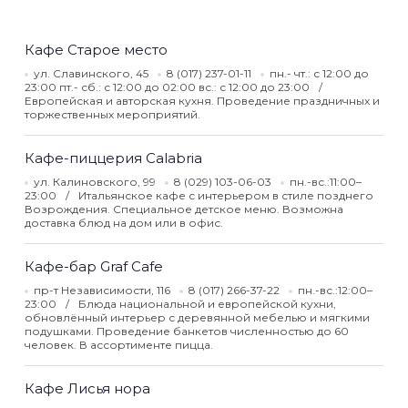
Кафе Старое место
ул. Славинского, 45
8 (017) 237-01-11
пн.- чт.: с 12:00 до
23:00 пт.- сб.: с 12:00 до 02:00 вс.: с 12:00 до 23:00
Европейская и авторская кухня. Проведение праздничных и
торжественных мероприятий.
Кафе-пиццерия Calabria
ул. Калиновского, 99
8 (029) 103-06-03
пн.-вс.:11:00–
23:00
Итальянское кафе с интерьером в стиле позднего
Возрождения. Специальное детское меню. Возможна
доставка блюд на дом или в офис.
Кафе-бар Graf Cafe
пр-т Независимости, 116
8 (017) 266-37-22
пн.-вс.:12:00–
23:00
Блюда национальной и европейской кухни,
обновлённый интерьер с деревянной мебелью и мягкими
подушками. Проведение банкетов численностью до 60
человек. В ассортименте пицца.
Кафе Лисья нора