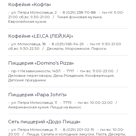
Кофейня «Кофта»
ул. Петра Мстиславца, 2
8 (029) 238-70-88
пн-пт: 9:00-
21:00 сб,вс: 9:30-21:00
Тихая фоновая музыка.
Европейская кухня.
Кофейня «LEI,CA (ЛЕЙ,КА)»
ул. Мстиславца, 18
8 (029) 969-94-29
пн-пт: 9:30-21:00
сб,вс: 9:30-22:30
Десерты, Мороженое, Пироги.
Пиццерия «Domino’s Pizza»
пр-т Независимости, 143/1
7717
пн-вс: 11:00-23:00
Деловые переговоры, День Рождения, Конференция,
Детские праздники.
Пиццерия «Papa John's»
ул. Петра Мстиславца, 11
7779
пн-вс: 10:00-22:00
Американская кухня. Пицца на вынос.
Сеть пиццерий «Додо Пицца»
ул. Петра Мстиславца, 11
8 (029) 201-02-19
пн-вс: 10:00-
20:00
Пицца, Салаты и холодные закуски, Паста, Десерты,