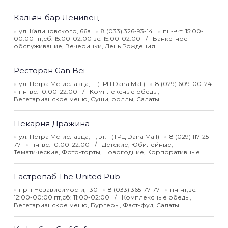
Кальян-бар Ленивец
ул. Калиновского, 66а
8 (033) 326-93-14
пн--чт: 15:00-
00:00 пт,сб: 15:00-02:00 вс: 15:00-02:00
Банкетное
обслуживание, Вечеринки, День Рождения.
Ресторан Gan Bei
ул. Петра Мстиславца, 11 (ТРЦ Dana Mall)
8 (029) 609-00-24
пн-вс: 10:00-22:00
Комплексные обеды,
Вегетарианское меню, Суши, роллы, Салаты.
Пекарня Дражина
ул. Петра Мстиславца, 11, эт. 1 (ТРЦ Dana Mall)
8 (029) 117-25-
77
пн-вс: 10:00-22:00
Детские, Юбилейные,
Тематические, Фото-торты, Новогодние, Корпоративные
Гастропаб The United Pub
пр-т Независимости, 130
8 (033) 365-77-77
пн-чт,вс:
12:00-00:00 пт,сб: 11:00-02:00
Комплексные обеды,
Вегетарианское меню, Бургеры, Фаст-фуд, Салаты.