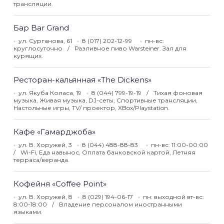
трансляции.
Бар Bar Grand
ул. Сурганова, 61
8 (017) 202-12-99
пн-вс:
круглосуточно
Разливное пиво Warsteiner. Зал для
курящих.
Ресторан-кальянная «The Dickens»
ул. Якуба Коласа, 19
8 (044) 799-19-19
Тихая фоновая
музыка, Живая музыка, DJ-сеты, Спортивные трансляции,
Настольные игры, TV/ проектор, XBox/Playstation.
Кафе «Гамарджоба»
ул. В. Хоружей, 3
8 (044) 488-88-83
пн-вс: 11:00-00:00
Wi-Fi, Еда навынос, Оплата банковской картой, Летняя
терраса/веранда.
Кофейня «Coffee Point»
ул. В. Хоружей, 8
8 (029) 194-06-17
пн: выходной вт-вс:
8:00-18:00
Владение персоналом иностранными
языками.