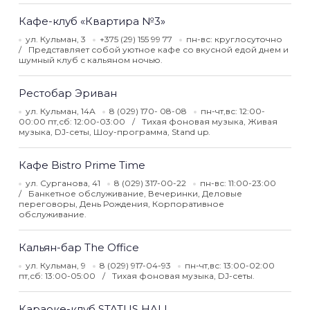
Кафе-клуб «Квартира №3»
ул. Кульман, 3
+375 (29) 155 99 77
пн-вс: круглосуточно
Представляет собой уютное кафе со вкусной едой днем и
шумный клуб с кальяном ночью.
Рестобар Эриван
ул. Кульман, 14А
8 (029) 170- 08-08
пн-чт,вс: 12:00-
00:00 пт,сб: 12:00-03:00
Тихая фоновая музыка, Живая
музыка, DJ-сеты, Шоу-программа, Stand up.
Кафе Bistro Prime Time
ул. Сурганова, 41
8 (029) 317-00-22
пн-вс: 11:00-23:00
Банкетное обслуживание, Вечеринки, Деловые
переговоры, День Рождения, Корпоративное
обслуживание.
Кальян-бар The Office
ул. Кульман, 9
8 (029) 917-04-93
пн-чт,вс: 13:00-02:00
пт,сб: 13:00-05:00
Тихая фоновая музыка, DJ-сеты.
Караоке-клуб STATUS HALL