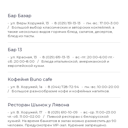
Бар Базар
ул. Веры Хоружей, 13
8 (029) 151-13-13
пн.-вс.: 17:00–3:00
Большой выбор классических и авторских коктейлей, а
также несколько видов горячих блюд, салатов, десертов,
блюд из пасты.
Бар 13
ул. Красная, 13
8 (029) 619-13-13
вс.-пт.:20:00–6:00 пт.-
сб.:20:00–8:00
Блюда итальянской, американской и
европейской кухни.
Кофейня Buno cafe
ул. В. Хоружей, 1а
8 (044) 728-72-94
пн.-вс.:10:00–20:00
Большое разнообразие кофе и кофейных напитков.
Ресторан Шынок у Лявона
ул. В. Хоружей, 17
8 (029) 610-10-09
вс.-ср.:11:00–23:00
чт.-сб.:11:00–02:00
Пивной ресторан с белорусской
кухней. На время банкетов в залах можно разместить до 90
человек. Предусмотрен VIP-зал. Курение запрещено.