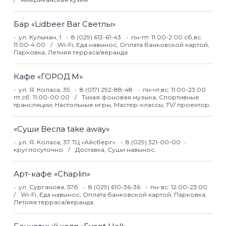
Бар «Lidbeer Bar Светлы»
ул. Кульман, 1
8 (029) 613-61-43
пн-пт: 11:00-2:00 сб,вс:
11:00-4:00
Wi-Fi, Еда навынос, Оплата банковской картой,
Парковка, Летняя терраса/веранда.
Кафе «ГОРОД М»
ул. Я. Коласа, 35
8 (017) 292-88-48
пн-чт,вс: 11:00-23:00
пт,сб: 11:00-00:00
Тихая фоновая музыка, Спортивные
трансляции, Настольные игры, Мастер-классы, TV/ проектор.
«Суши Весла take away»
ул. Я. Коласа, 37 ТЦ «Айсберг»
8 (029) 321-00-00
круглосуточно
Доставка, Суши навынос.
Арт-кафе «Chaplin»
ул. Сурганова, 57б
8 (029) 610-36-36
пн-вс: 12:00-23:00
Wi-Fi, Еда навынос, Оплата банковской картой, Парковка,
Летняя терраса/веранда.