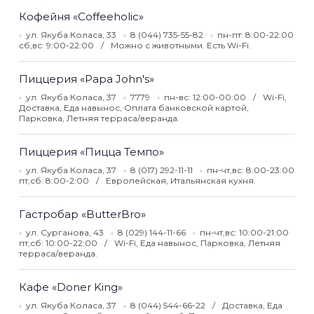
Кофейня «Coffeeholic»
ул. Якуба Коласа, 33
8 (044) 735-55-82
пн-пт: 8:00-22:00
сб,вс: 9:00-22:00
Можно с животными. Есть Wi-Fi.
Пиццерия «Papa John's»
ул. Якуба Коласа, 37
7779
пн-вс: 12:00-00:00
Wi-Fi,
Доставка, Еда навынос, Оплата банковской картой,
Парковка, Летняя терраса/веранда.
Пиццерия «Пицца Темпо»
ул. Якуба Коласа, 37
8 (017) 292-11-11
пн-чт,вс: 8:00-23:00
пт,сб: 8:00-2:00
Европейская, Итальянская кухня.
Гастробар «ButterBro»
ул. Сурганова, 43
8 (029) 144-11-66
пн-чт,вс: 10:00-21:00
пт,сб: 10:00-22:00
Wi-Fi, Еда навынос, Парковка, Летняя
терраса/веранда.
Кафе «Doner King»
ул. Якуба Коласа, 37
8 (044) 544-66-22
Доставка, Еда