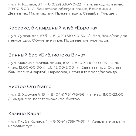
ул. Я. Коласа, 37
8 (029) 330-70-22
пн: выходной вт-вс:
20:00-5:00
Банкетное обслуживание, Вечеринки,
Девичник, Мальчишник, Презентации, Свадьба, Фуршет.
Караоке, бильярдный клуб «Европа»
ул. Сурганова, 57б
8 (029) 310-90-50
Бар, Зона/зал для
некурящих, Обучение игре, Проведение турниров.
Винный бар «Библиотека Вина»
ул. Максима Богдановича, 102
8 (029) 109-09-95
пн-
чт,вс: 12:00-00:00 пт,сб: 12:00-2:00
Еда навынос, Оплата
банковской картой, Парковка, Летняя терраса/веранда.
Бистро Om Namo
ул. В. Хоружей, 13
8 (044) 764-78-86
пн-вс: 11:00-23:00
Индийско-вегетарианское бистро.
Казино Карат
ул. Якуба Коласа, 1
8 (044) 756-47-57
Азартные игры и
игровые туры.