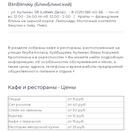
BlinBlinskiy (БлинБлинский)
ул. Кульман, 1/8 (Lidbeer Двор)
8 (029) 569-40-66
пн-чт,
вс: 12:00 - 24:00 пт-сб: 12:00 - 2:00
Крэпы — французкие
блины на сырной корке. Лимонады. Молочные коктейли.
Закуски к пиву. Пиво.
В разделе собраны кафе и рестораны, расположенные на
улицах Якуба Коласа, Куйбышева, Кульман, Веры Хоружей,
Кропоткина и в окрестностях ⭐️ Вы можете найти подробную
информацию об особенностях обслуживания и меню, а
также цены, адреса, телефоны и время работы предприятий
общественного питания и отдыха ⚡️
Кафе и рестораны - Цены
Пицца
от 15 руб.
Сет роллов
от 40 руб.
Стейк из свинины
от 30 руб.
Бургер
от 12 руб.
Кафе с террасой
от 15 руб.
Ресторан авторской кухни
от 25 руб.