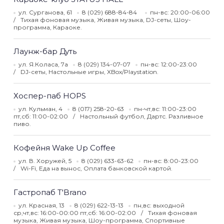
ул. Сурганова, 61
8 (029) 688-84-84
пн-вс: 20:00-06:00
Тихая фоновая музыка, Живая музыка, DJ-сеты, Шоу-
программа, Караоке.
Лаунж-бар Дуть
ул. Я.Коласа, 7а
8 (029) 134-07-07
пн-вс: 12:00-23:00
DJ-сеты, Настольные игры, XBox/Playstation.
Хоспер-паб HOPS
ул. Кульман, 4
8 (017) 258-20-63
пн-чт,вс: 11:00-23:00
пт,сб: 11:00-02:00
Настольный футбол, Дартс. Разливное
пиво.
Кофейня Wake Up Coffee
ул. В. Хоружей, 5
8 (029) 633-63-62
пн-вс: 8:00-23:00
Wi-Fi, Еда на вынос, Оплата банковской картой.
Гастропаб T'Brano
ул. Красная, 13
8 (029) 622-13-13
пн,вс: выходной
ср,чт,вс: 16:00-00:00 пт,сб: 16:00-02:00
Тихая фоновая
музыка, Живая музыка, Шоу-программа, Спортивные