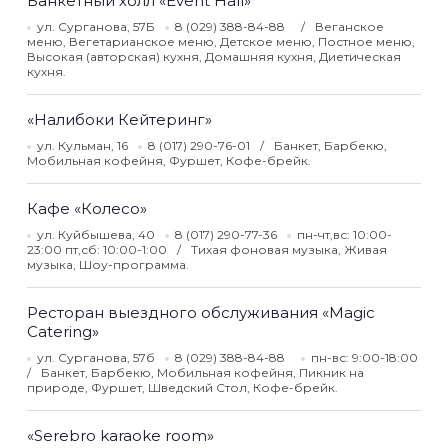
Банкетный холл «Event Hall»
ул. Сурганова, 57Б
8 (029) 388-84-88
Веганское
меню, Вегетарианское меню, Детское меню, Постное меню,
Высокая (авторская) кухня, Домашняя кухня, Диетическая
кухня.
«Налибоки Кейтеринг»
ул. Кульман, 16
8 (017) 290-76-01
Банкет, Барбекю,
Мобильная кофейня, Фуршет, Кофе-брейк.
Кафе «Колесо»
ул. Куйбышева, 40
8 (017) 290-77-36
пн-чт,вс: 10:00-
23:00 пт,сб: 10:00-1:00
Тихая фоновая музыка, Живая
музыка, Шоу-программа.
Ресторан выездного обслуживания «Magic
Catering»
ул. Сурганова, 57б
8 (029) 388-84-88
пн-вс: 9:00-18:00
Банкет, Барбекю, Мобильная кофейня, Пикник на
природе, Фуршет, Шведский Стол, Кофе-брейк.
«Serebro karaoke room»