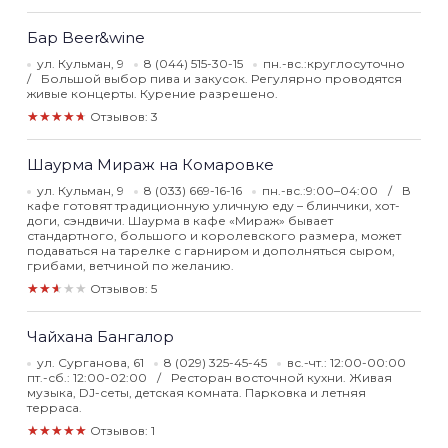
Бар Beer&wine
ул. Кульман, 9
8 (044) 515-30-15
пн.-вс.:круглосуточно
Большой выбор пива и закусок. Регулярно проводятся
живые концерты. Курение разрешено.
★★★★★
Отзывов: 3
Шаурма Мираж на Комаровке
ул. Кульман, 9
8 (033) 669-16-16
пн.-вс.:9:00–04:00
В
кафе готовят традиционную уличную еду – блинчики, хот-
доги, сэндвичи. Шаурма в кафе «Мираж» бывает
стандартного, большого и королевского размера, может
подаваться на тарелке с гарниром и дополняться сыром,
грибами, ветчиной по желанию.
★★★★★
Отзывов: 5
Чайхана Бангалор
ул. Сурганова, 61
8 (029) 325-45-45
вс.-чт.: 12:00-00:00
пт.-сб.: 12:00-02:00
Ресторан восточной кухни. Живая
музыка, DJ-сеты, детская комната. Парковка и летняя
терраса.
★★★★★
Отзывов: 1