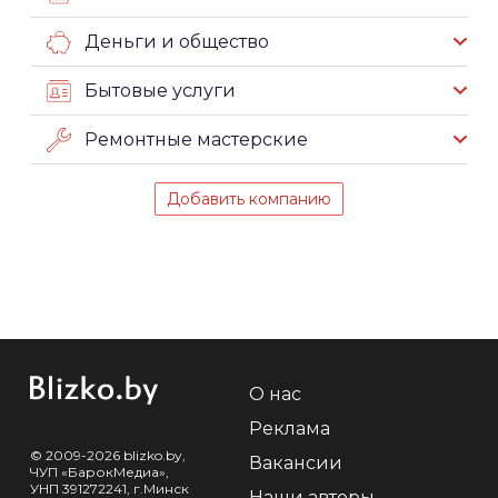
Деньги и общество
Бытовые услуги
Ремонтные мастерские
Добавить компанию
О нас
Реклама
© 2009-2026 blizko.by,
Вакансии
ЧУП «БарокМедиа»,
УНП 391272241, г.Минск
Наши авторы