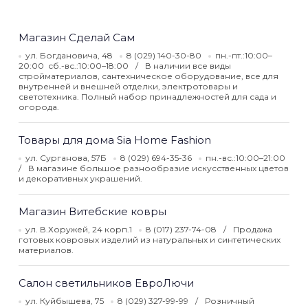
Магазин Сделай Сам
ул. Богдановича, 48
8 (029) 140-30-80
пн.-пт.:10:00–
20:00 сб.-вс.:10:00–18:00
В наличии все виды
стройматериалов, сантехническое оборудование, все для
внутренней и внешней отделки, электротовары и
светотехника. Полный набор принадлежностей для сада и
огорода.
Товары для дома Sia Home Fashion
ул. Сурганова, 57Б
8 (029) 694-35-36
пн.-вс.:10:00–21:00
В магазине большое разнообразие искусственных цветов
и декоративных украшений.
Магазин Витебские ковры
ул. В.Хоружей, 24 корп.1
8 (017) 237-74-08
Продажа
готовых ковровых изделий из натуральных и синтетических
материалов.
Салон светильников ЕвроЛючи
ул. Куйбышева, 75
8 (029) 327-99-99
Розничный