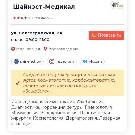
Шайнэст-Медикал
★★★★★
Отзывов: 5
ул. Волгоградская, 2А
Позвонить
пн.-вс: 09:00-21:00
Московская
Волгоградская
shine-est.by
Instagram
vk.com
Скидки на подтяжку лица и шеи нитями
Aptos, косметологию, карбокситерапию,
лазерный липолиз на аппарате
«SculpSure»....
Инъекционная косметология. Флебология.
Диагностика. Коррекция фигуры. Гинекология.
Маммология. Эндокринология. Пластическая
хирургия. Косметология. Дерматология. Лазерная
эпиляция.