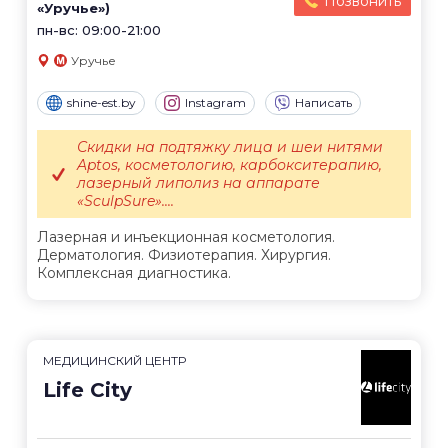
Позвонить
«Уручье»)
пн-вс: 09:00-21:00
Уручье
shine-est.by
Instagram
Написать
Скидки на подтяжку лица и шеи нитями
Aptos, косметологию, карбокситерапию,
лазерный липолиз на аппарате
«SculpSure»....
Лазерная и инъекционная косметология.
Дерматология. Физиотерапия. Хирургия.
Комплексная диагностика.
МЕДИЦИНСКИЙ ЦЕНТР
Life City