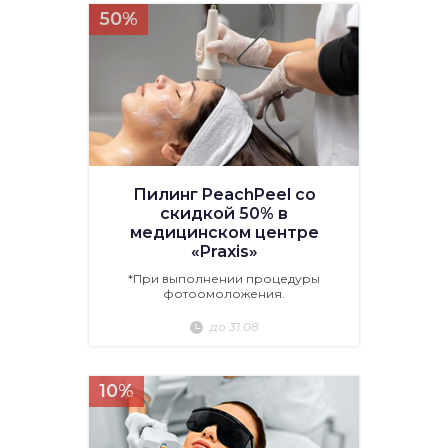
50%
Пилинг PeachPeel со
скидкой 50% в
медицинском центре
«Praxis»
*При выполнении процедуры
фотоомоложения.
до 31.08
10%