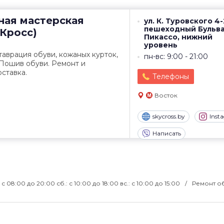
ная мастерская
ул. К. Туровского 4-
пешеходный Бульв
йКросс)
Пикассо, нижний
уровень
таврация обуви, кожаных курток,
пн-вс: 9:00 - 21:00
 Пошив обуви. Ремонт и
ставка.
Телефоны
Восток
skycross.by
Inst
Написать
.: с 08:00 до 20:00 сб.: с 10:00 до 18:00 вс.: с 10:00 до 15:00
Ремонт о