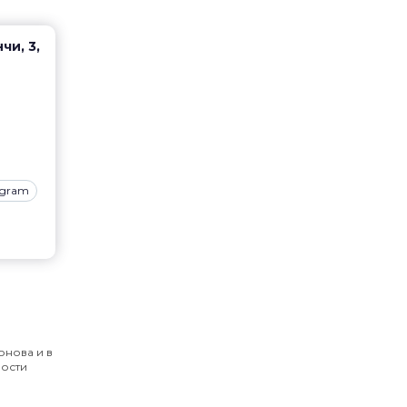
чи, 3,
agram
онова и в
мости