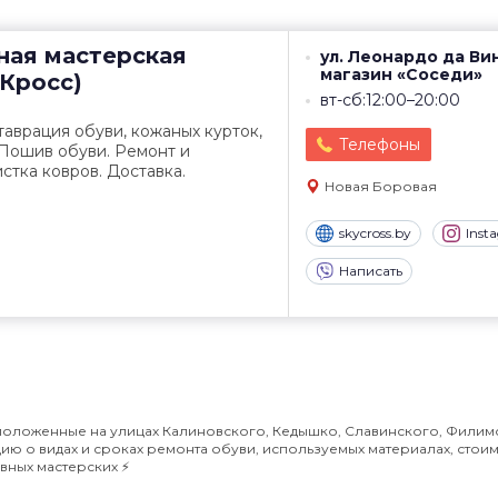
ная мастерская
ул. Леонардо да Вин
магазин «Соседи»
йКросс)
вт-сб:12:00–20:00
таврация обуви, кожаных курток,
Телефоны
 Пошив обуви. Ремонт и
стка ковров. Доставка.
Новая Боровая
skycross.by
Inst
Написать
положенные на улицах Калиновского, Кедышко, Славинского, Филим
ю о видах и сроках ремонта обуви, используемых материалах, стои
вных мастерских ⚡️