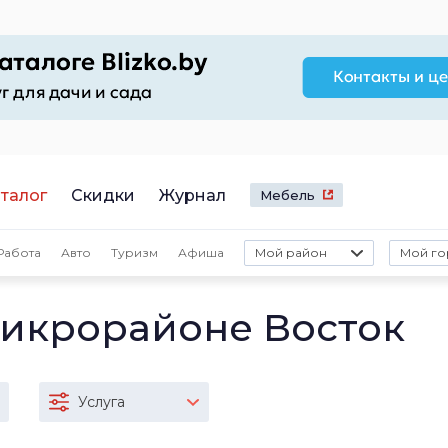
талог
Скидки
Журнал
Мебель
Работа
Авто
Туризм
Афиша
Мой район
Мой го
микрорайоне Восток
Услуга