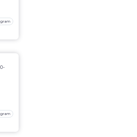
tagram
00-
tagram