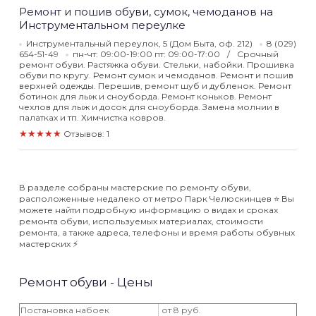
Ремонт и пошив обуви, сумок, чемоданов на
Инструментальном переулке
Инструментальный переулок, 5 (Дом Быта, оф. 212)
8 (029)
654-51-49
пн-чт: 09:00-19:00 пт: 09:00-17:00
Срочный
ремонт обуви. Растяжка обуви. Стельки, набойки. Прошивка
обуви по кругу. Ремонт сумок и чемоданов. Ремонт и пошив
верхней одежды. Перешив, ремонт шуб и дубленок. Ремонт
ботинок для лыж и сноуборда. Ремонт коньков. Ремонт
чехлов для лыж и досок для сноуборда. Замена молнии в
палатках и тп. Химчистка ковров.
★★★★★
Отзывов: 1
В разделе собраны мастерские по ремонту обуви,
расположенные недалеко от метро Парк Челюскинцев ⭐️ Вы
можете найти подробную информацию о видах и сроках
ремонта обуви, используемых материалах, стоимости
ремонта, а также адреса, телефоны и время работы обувных
мастерских ⚡️
Ремонт обуви - Цены
Постановка набоек
от 8 руб.