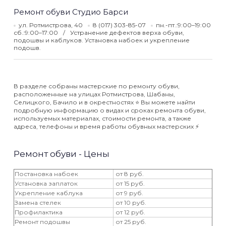
Ремонт обуви Студио Барси
ул. Ротмистрова, 40
8 (017) 303-85-07
пн.-пт.:9:00–19:00
сб.:9:00–17:00
Устранение дефектов верха обуви,
подошвы и каблуков. Установка набоек и укрепление
подошв.
В разделе собраны мастерские по ремонту обуви,
расположенные на улицах Ротмистрова, Шабаны,
Селицкого, Бачило и в окрестностях ⭐️ Вы можете найти
подробную информацию о видах и сроках ремонта обуви,
используемых материалах, стоимости ремонта, а также
адреса, телефоны и время работы обувных мастерских ⚡️
Ремонт обуви - Цены
Постановка набоек
от 8 руб.
Установка заплаток
от 15 руб.
Укрепление каблука
от 9 руб.
Замена стелек
от 10 руб.
Профилактика
от 12 руб.
Ремонт подошвы
от 25 руб.