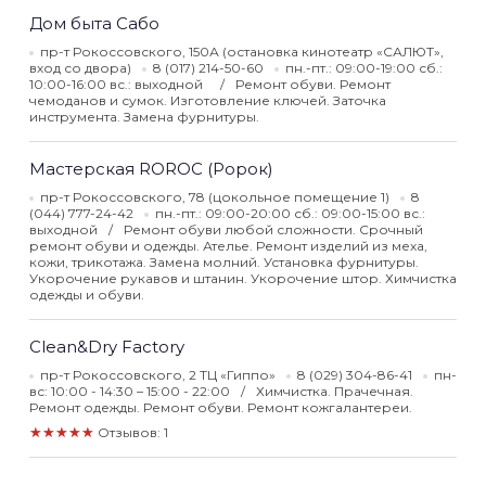
Дом быта Сабо
пр-т Рокоссовского, 150А (остановка кинотеатр «САЛЮТ»,
вход со двора)
8 (017) 214-50-60
пн.-пт.: 09:00-19:00 сб.:
10:00-16:00 вс.: выходной
Ремонт обуви. Ремонт
чемоданов и сумок. Изготовление ключей. Заточка
инструмента. Замена фурнитуры.
Мастерская ROROC (Ророк)
пр-т Рокоссовского, 78 (цокольное помещение 1)
8
(044) 777-24-42
пн.-пт.: 09:00-20:00 сб.: 09:00-15:00 вс.:
выходной
Ремонт обуви любой сложности. Срочный
ремонт обуви и одежды. Ателье. Ремонт изделий из меха,
кожи, трикотажа. Замена молний. Установка фурнитуры.
Укорочение рукавов и штанин. Укорочение штор. Химчистка
одежды и обуви.
Clean&Dry Factory
пр-т Рокоссовского, 2 ТЦ «Гиппо»
8 (029) 304-86-41
пн-
вс: 10:00 - 14:30 – 15:00 - 22:00
Химчистка. Прачечная.
Ремонт одежды. Ремонт обуви. Ремонт кожгалантереи.
★★★★★
Отзывов: 1