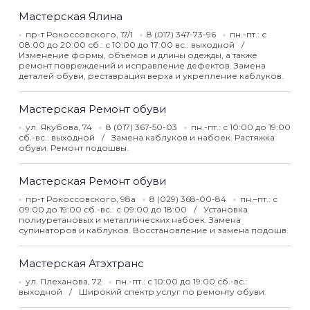
Мастерская Ялина
пр-т Рокоссовского, 17/1
8 (017) 347-73-96
пн.-пт.: с
08:00 до 20:00 сб.: с 10:00 до 17:00 вс.: выходной
Изменение формы, объемов и длины одежды, а также
ремонт повреждений и исправление дефектов. Замена
деталей обуви, реставрация верха и укрепление каблуков.
Мастерская Ремонт обуви
ул. Якубова, 74
8 (017) 367-50-03
пн.-пт.: с 10:00 до 19:00
сб.-вс.: выходной
Замена каблуков и набоек. Растяжка
обуви. Ремонт подошвы.
Мастерская Ремонт обуви
пр-т Рокоссовского, 98а
8 (029) 368-00-84
пн.–пт.: с
09:00 до 19:00 сб.-вс.: с 09:00 до 18:00
Установка
полиуретановых и металлических набоек. Замена
супинаторов и каблуков. Восстановление и замена подошв.
Мастерская Атэхтранс
ул. Плеханова, 72
пн.-пт.: с 10:00 до 19:00 сб.-вс.:
выходной
Широкий спектр услуг по ремонту обуви.