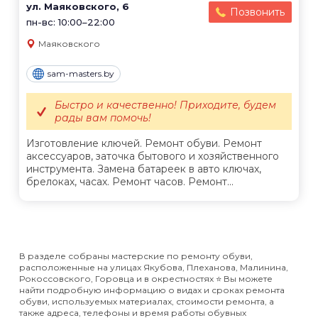
ул. Маяковского, 6
Позвонить
пн-вс: 10:00–22:00
Маяковского
sam-masters.by
Быстро и качественно! Приходите, будем
рады вам помочь!
Изготовление ключей. Ремонт обуви. Ремонт
аксессуаров, заточка бытового и хозяйственного
инструмента. Замена батареек в авто ключах,
брелоках, часах. Ремонт часов. Ремонт...
В разделе собраны мастерские по ремонту обуви,
расположенные на улицах Якубова, Плеханова, Малинина,
Рокоссовского, Горовца и в окрестностях ⭐️ Вы можете
найти подробную информацию о видах и сроках ремонта
обуви, используемых материалах, стоимости ремонта, а
также адреса, телефоны и время работы обувных