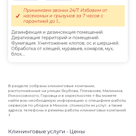
Принимаем звонки 24/7. Избавим от
насекомых и грызунов за 7 часов с
гарантией до 1...
Дезинфекция и дезинсекция помещений.
Дератизация территорий и помещений.
Фумигация. Уничтожение клопов, ос и шершней.
Обработка от клещей, муравьев, комаров, мух,
блох....
В разделе собраны клининговые компании,
расположенные на улицах Якубова, Плеханова, Малинина,
Рокоссовского, Горовца и в окрестностях ⭐️ Вы можете
найти всю необходимую информацию о специфике работы
сервисов по уборке в Минске, стоимости их услуг, а также
адреса, телефоны и режимы работы клининговых компаний
⚡️
Клининговые услуги - Цены