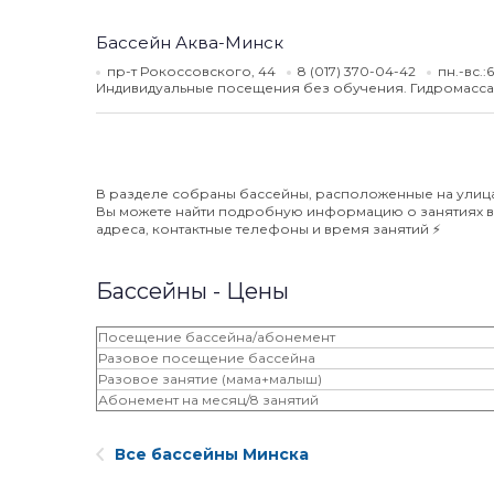
Бассейн Аква-Минск
пр-т Рокоссовского, 44
8 (017) 370-04-42
пн.-вс.:
Индивидуальные посещения без обучения. Гидромасса
В разделе собраны бассейны, расположенные на улицах
Вы можете найти подробную информацию о занятиях вод
адреса, контактные телефоны и время занятий ⚡️
Бассейны - Цены
Посещение бассейна/абонемент
Разовое посещение бассейна
Разовое занятие (мама+малыш)
Абонемент на месяц/8 занятий
Все бассейны Минска