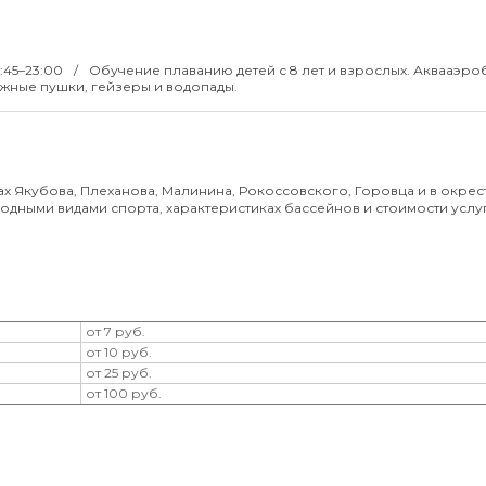
6:45–23:00
Обучение плаванию детей с 8 лет и взрослых. Аквааэро
жные пушки, гейзеры и водопады.
 Якубова, Плеханова, Малинина, Рокоссовского, Горовца и в окрест
ными видами спорта, характеристиках бассейнов и стоимости услуг,
от 7 руб.
от 10 руб.
от 25 руб.
от 100 руб.