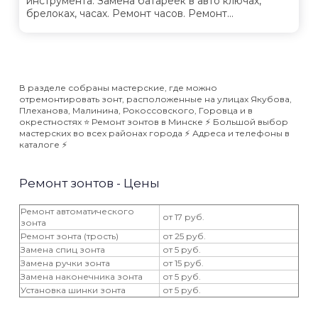
инструмента. Замена батареек в авто ключах,
брелоках, часах. Ремонт часов. Ремонт...
В разделе собраны мастерские, где можно
отремонтировать зонт, расположенные на улицах Якубова,
Плеханова, Малинина, Рокоссовского, Горовца и в
окрестностях ⭐️ Ремонт зонтов в Минске ⚡️ Большой выбор
мастерских во всех районах города ⚡️ Адреса и телефоны в
каталоге ⚡️
Ремонт зонтов - Цены
Ремонт автоматического
от 17 руб.
зонта
Ремонт зонта (трость)
от 25 руб.
Замена спиц зонта
от 5 руб.
Замена ручки зонта
от 15 руб.
Замена наконечника зонта
от 5 руб.
Установка шинки зонта
от 5 руб.