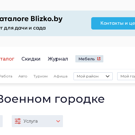
талог
Скидки
Журнал
Мебель
Работа
Авто
Туризм
Афиша
Мой район
Мой го
 Военном городке
Услуга