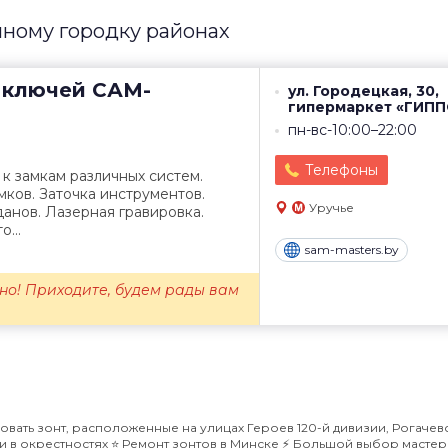
нному городку районах
 ключей
САМ-
ул. Городецкая, 30,
гипермаркет «ГИП
пн-вс-10:00–22:00
Телефоны
к замкам различных систем.
ков. Заточка инструментов.
Уручье
анов. Лазерная гравировка.
...
sam-masters.by
но! Приходите, будем рады вам
вать зонт, расположенные на улицах Героев 120-й дивизии, Рогачев
 в окрестностях ⭐️ Ремонт зонтов в Минске ⚡️ Большой выбор мастер