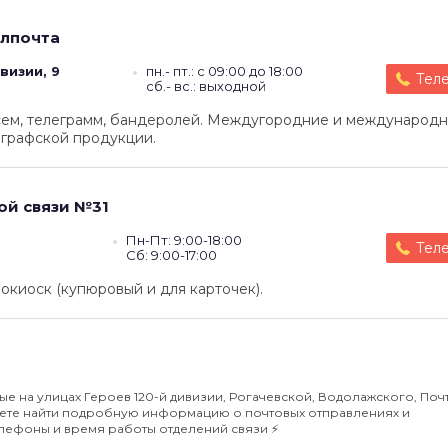
лпочта
визии, 9
пн.- пт.: с 09:00 до 18:00
Тел
сб.- вс.: выходной
сем, телеграмм, бандеролей. Междугородние и международ
ографской продукции.
ой связи №31
Пн-Пт: 9:00-18:00
Тел
Сб: 9:00-17:00
окиоск (купюровый и для карточек).
 на улицах Героев 120-й дивизии, Рогачевской, Водолажского, Поч
ожете найти подробную информацию о почтовых отправлениях и
телефоны и время работы отделений связи ⚡️