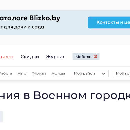
талог
Скидки
Журнал
Мебель
Работа
Авто
Туризм
Афиша
Мой район
Мой го
ния в Военном город