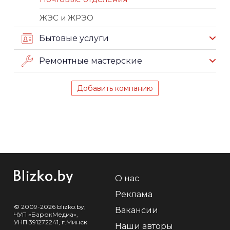
ЖЭС и ЖРЭО
Бытовые услуги
Ремонтные мастерские
Добавить компанию
О нас
Реклама
© 2009-2026 blizko.by,
Вакансии
ЧУП «БарокМедиа»,
УНП 391272241, г.Минск
Наши авторы