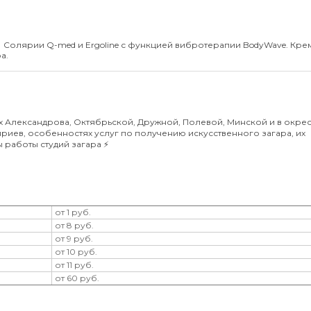
Солярии Q-med и Ergoline с функцией вибротерапии BodyWave. Кре
а.
Александрова, Октябрьской, Дружной, Полевой, Минской и в окрест
иев, особенностях услуг по получению искусственного загара, их
 работы студий загара ⚡️
от 1 руб.
от 8 руб.
от 9 руб.
от 10 руб.
от 11 руб.
от 60 руб.