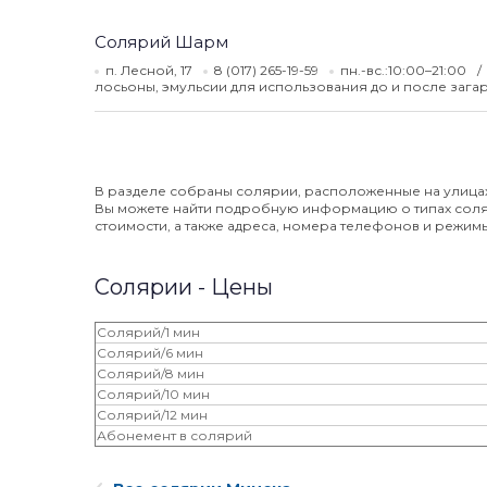
Солярий Шарм
п. Лесной, 17
8 (017) 265-19-59
пн.-вс.:10:00–21:00
лосьоны, эмульсии для использования до и после загар
В разделе собраны солярии, расположенные на улицах 
Вы можете найти подробную информацию о типах соляр
стоимости, а также адреса, номера телефонов и режимы
Солярии - Цены
Солярий/1 мин
Солярий/6 мин
Солярий/8 мин
Солярий/10 мин
Солярий/12 мин
Абонемент в солярий