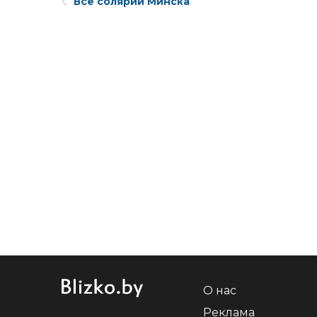
Все солярии Минска
О нас
Реклама