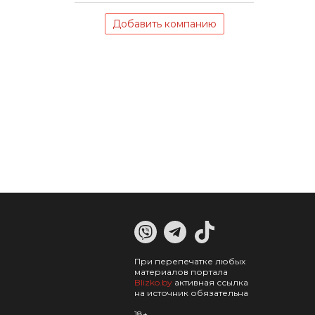
Добавить компанию
При перепечатке любых
материалов портала
Blizko.by
активная ссылка
на источник обязательна
18+