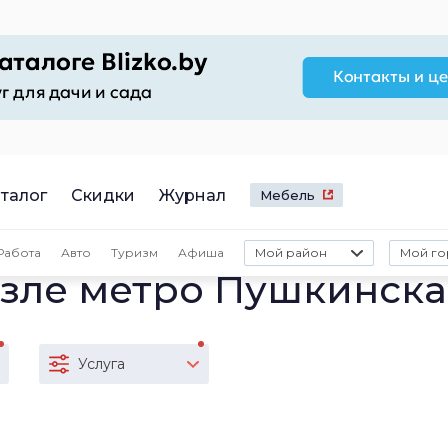
талог
Скидки
Журнал
Мебель
Работа
Авто
Туризм
Афиша
Мой район
Мой го
озле метро Пушкинска
Услуга