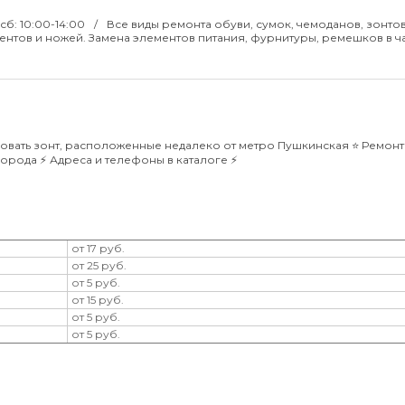
 сб: 10:00-14:00
Все виды ремонта обуви, сумок, чемоданов, зонтов
ентов и ножей. Замена элементов питания, фурнитуры, ремешков в ча
вать зонт, расположенные недалеко от метро Пушкинская ⭐️ Ремонт
рода ⚡️ Адреса и телефоны в каталоге ⚡️
от 17 руб.
от 25 руб.
от 5 руб.
от 15 руб.
от 5 руб.
от 5 руб.