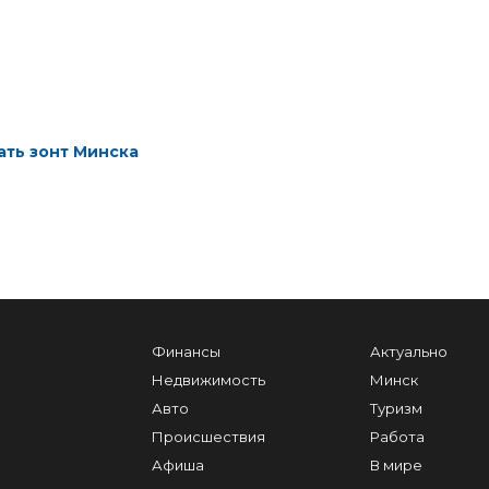
ать зонт Минска
Финансы
Актуально
Недвижимость
Минск
Авто
Туризм
Происшествия
Работа
Афиша
В мире