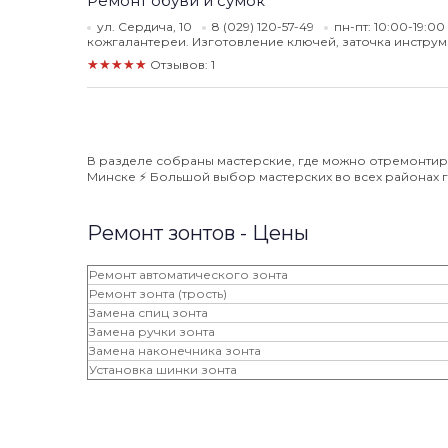
Ремонт обуви и сумок
ул. Сердича, 10
8 (029) 120-57-49
пн-пт: 10:00-19:00
кожгалантереи. Изготовление ключей, заточка инструм
★★★★★
Отзывов: 1
В разделе собраны мастерские, где можно отремонтиро
Минске ⚡️ Большой выбор мастерских во всех районах го
Ремонт зонтов - Цены
Ремонт автоматического зонта
Ремонт зонта (трость)
Замена спиц зонта
Замена ручки зонта
Замена наконечника зонта
Установка шинки зонта