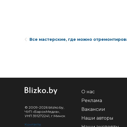
Все мастерские, где можно отремонтиров
О нас
Реклама
© 2009-2026 blizko.by,
Вакансии
ЧУП «БарокМедиа»,
УНП 391272241, г.Минск
Наши авторы
Контакты
Наши эксперты