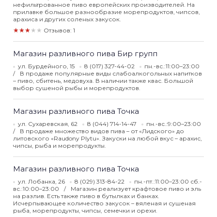
нефильтрованное пиво европейских производителей. На
прилавке большое разнообразие морепродуктов, чипсов,
арахиса и других соленых закусок.
★★★★★
Отзывов: 1
Магазин разливного пива Бир групп
ул. Бурдейного, 15
8 (017) 327-44-02
пн.-вс.:11:00–23:00
В продаже популярные виды слабоалкогольных напитков
– пиво, сбитень, медовуха. В наличии также квас. Большой
выбор сушеной рыбы и морепродуктов.
Магазин разливного пива Точка
ул. Сухаревская, 62
8 (044) 714-14-47
пн.-вс.:9:00–23:00
В продаже множество видов пива – от «Лидского» до
литовского «Raudony Plytu». Закуски на любой вкус – арахис,
чипсы, рыба и морепродукты.
Магазин разливного пива Точка
ул. Лобанка, 26
8 (029) 313-84-22
пн.-пт.:11:00–23:00 сб.-
вс.:10:00–23:00
Магазин реализует крафтовое пиво и эль
на разлив. Есть также пиво в бутылках и банках.
Исчерпывающее количество закусок – вяленая и сушеная
рыба, морепродукты, чипсы, семечки и орехи.