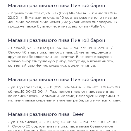
Магазин разливного пива Пивной барон
Игуменский тракт, 26
8 (029) 616-34-04
пн.-вс.:10:00–
22:00
В магазине около 10 сортов разливного пива из
чешских, российских, немецких, украинских пивоварен. В
продаже также бутылочное пиво, включая «Fuller's».
Магазин разливного пива Пивной барон
Лесной, 37
8 (029) 616-34-04
пн.-вс.:10:00–22:00
Около 40 видов разливного пива, сбитень, медовуха и
другие слабоалкогольные напитки. В качестве закусок
можно выбрать сушеную рыбу, бастурму, мясные чипсы,
копченый сыр Чечил, сухарики, орехи и чипсы.
Магазин разливного пива Пивной барон
ул. Сухаревская, 5
8 (029) 616-34-04
пн.-пт.:11:00–23:00
сб.-вс.:10:00–23:00
Разливное пиво от пивоваренных
компаний Чехии, Германии, России, Беларуси и Украины. В
наличии также сушеная и вяленая рыба, сыр и чипсы к пиву.
Магазин разливного пива i'Beer
ул. Нёманская, 3
8 (029) 153-08-50
пн.-вс.:11:00–23:00
Около 20 сортов пива на разлив, а также бутылочное
пиво из Европы. Есть также вяленая, копченая и сушеная