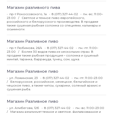
Магазин разливного пива
пр-т Рокоссовского, 1а
8 (017) 327-44-02
пн.-вс.:11:00–
23:00
Светлое и темное пиво европейского,
российского и белорусского производства. В продаже
также сушеная рыбная соломка со специями, кальмары и
осьминоги.
Магазин Разливное пиво
пр-т Любимова, 26/4
8 (017) 327-44-02
пн.-пт.:11:00–
23:00
Более 30 видов пива из нескольких стран. В
продаже также рыбная продукция – соломка и сушеный
минтай, таранка, барракуда, тунец, сом, щука.
Магазин Разливное пиво
ул. Ложинская, 23
8 (017) 327-44-02
пн.-пт.:11:00–23:00
Белорусское, российское, немецкое, бельгийское и
чешское пиво, а также чипсы, сухарики, соленый арахис и
сушеная рыба.
Магазин Разливное пиво
ул. Алибегова, 12б
8 (017) 327-44-02
пн.-вс.:11:00–23:00
Магазин реализует темное и светлое, фильтрованное и