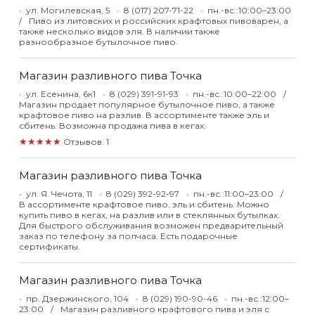
ул. Могилевская, 5
8 (017) 207-71-22
пн.-вс.:10:00–23:00
Пиво из литовских и российских крафтовых пивоварен, а
также несколько видов эля. В наличии также
разнообразное бутылочное пиво.
Магазин разливного пива Точка
ул. Есенина, 6к1
8 (029) 391-91-93
пн.-вс.:10:00–22:00
Магазин продает популярное бутылочное пиво, а также
крафтовое пиво на разлив. В ассортименте также эль и
сбитень. Возможна продажа пива в кегах.
★★★★★
Отзывов: 1
Магазин разливного пива Точка
ул. Я. Чечота, 11
8 (029) 392-92-97
пн.-вс.:11:00–23:00
В ассортименте крафтовое пиво, эль и сбитень. Можно
купить пиво в кегах, на разлив или в стеклянных бутылках.
Для быстрого обслуживания возможен предварительный
заказ по телефону за полчаса. Есть подарочные
сертификаты.
Магазин разливного пива Точка
пр. Дзержинского, 104
8 (029) 190-90-46
пн.-вс.:12:00–
23:00
Магазин разливного крафтового пива и эля с