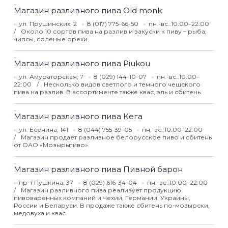
Магазин разливного пива Old monk
ул. Прушинских, 2
8 (017) 775-66-50
пн.-вс.:10:00–22:00
Около 10 сортов пива на разлив и закуски к пиву – рыба,
чипсы, соленые орехи.
Магазин разливного пива Piukou
ул. Амураторская, 7
8 (029) 144-10-07
пн.-вс.:10:00–
22:00
Несколько видов светлого и темного чешского
пива на разлив. В ассортименте также квас, эль и сбитень.
Магазин разливного пива Кега
ул. Есенина, 141
8 (044) 755-39-05
пн.-вс.:10:00–22:00
Магазин продает разливное белорусское пиво и сбитень
от ОАО «Мозырьпиво».
Магазин разливного пива Пивной барон
пр-т Пушкина, 37
8 (029) 616-34-04
пн.-вс.:10:00–22:00
Магазин разливного пива реализует продукцию
пивоваренных компаний и Чехии, Германии, Украины,
России и Беларуси. В продаже также сбитень по-мозырски,
медовуха и квас.