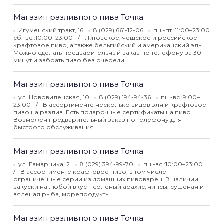
Магазин разливного пива Точка
Игуменский тракт, 16
8 (029) 661-12-06
пн.-пт.:11:00–23:00
сб.-вс.:10:00–23:00
Литовское, чешское и российское
крафтовое пиво, а также бельгийский и американский эль.
Можно сделать предварительный заказ по телефону за 30
минут и забрать пиво без очереди.
Магазин разливного пива Точка
ул. Нововиленская, 10
8 (029) 194-94-36
пн.-вс.:9:00–
23:00
В ассортименте несколько видов эля и крафтовое
пиво на разлив. Есть подарочные сертификаты на пиво.
Возможен предварительный заказ по телефону для
быстрого обслуживания.
Магазин разливного пива Точка
ул. Гамарника, 2
8 (029) 394-99-70
пн.-вс.:10:00–23:00
В ассортименте крафтовое пиво, в том числе
ограниченные серии из домашних пивоварен. В наличии
закуски на любой вкус – соленый арахис, чипсы, сушеная и
вяленая рыба, морепродукты.
Магазин разливного пива Точка