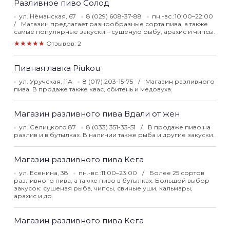
Разливное пиво Солод
ул. Нёманская, 67
8 (029) 608-37-88
пн.-вс.:10:00–22:00
Магазин предлагает разнообразные сорта пива, а также
самые популярные закуски – сушеную рыбу, арахис и чипсы.
★★★★★
Отзывов: 2
Пивная лавка Piukou
ул. Уручская, 11А
8 (017) 203-15-75
Магазин разливного
пива. В продаже также квас, сбитень и медовуха.
Магазин разливного пива Вдали от жен
ул. Селицкого 87
8 (033) 351-33-51
В продаже пиво на
разлив и в бутылках. В наличии также рыба и другие закуски.
Магазин разливного пива Кега
ул. Есенина, 38
пн.-вс.:11:00–23:00
Более 25 сортов
разливного пива, а также пиво в бутылках. Большой выбор
закусок: сушеная рыба, чипсы, свиные уши, кальмары,
арахис и др.
Магазин разливного пива Кега