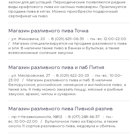
залом для дегустаций. Периодические появляются редкие
виды крафтового пива из частных пивоварен. Практикуется
продажа пива в кегах. Можно приобрести подарочный
сертификат на пиво.
Магазин разливного пива Точка
ул. Жиновича, 20
8 (029) 629-06-39
пн.-вс.:12:00–22:00
Магазин специализируется на продаже разливного пива
и эля. В наличии также пиво в банках и бутылках, а также
всевозможные соленые закуски.
Магазин разливного пива и паб Питня
ул. Мястровская, 27
8 (029) 622-20-23
пн.-вс.: 10:00–
23:00
Магазин разливного пива и паб. В наличии
белорусское, российское, немецкое и английское пиво, а
также эль. К пиву можно заказать пиццу, мясные и рыбные
закуски, арахис, чипсы и сухарики.
Магазин разливного пива Пивной разлив
пр-т Независимости, 168\3
8 (017) 268-66-37
пн.-
вс.:10:00–22:00
Бутылочное пиво из Европы, а также
около 11 сортов разливного пива, медовуха и сбитень.