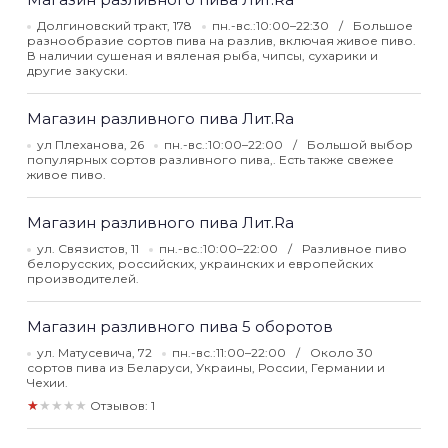
Долгиновский тракт, 178
пн.-вс.:10:00–22:30
Большое
разнообразие сортов пива на разлив, включая живое пиво.
В наличии сушеная и вяленая рыба, чипсы, сухарики и
другие закуски.
Магазин разливного пива Лит.Ra
ул Плеханова, 26
пн.-вс.:10:00–22:00
Большой выбор
популярных сортов разливного пива,. Есть также свежее
живое пиво.
Магазин разливного пива Лит.Ra
ул. Связистов, 11
пн.-вс.:10:00–22:00
Разливное пиво
белорусских, российских, украинских и европейских
производителей.
Магазин разливного пива 5 оборотов
ул. Матусевича, 72
пн.-вс.:11:00–22:00
Около 30
сортов пива из Беларуси, Украины, России, Германии и
Чехии.
★★★★★
Отзывов: 1