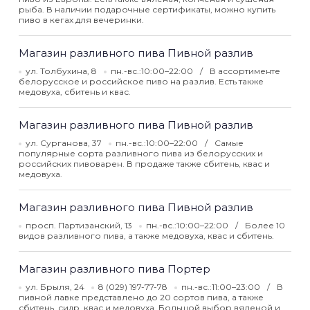
рыба. В наличии подарочные сертификаты, можно купить
пиво в кегах для вечеринки.
Магазин разливного пива Пивной разлив
ул. Толбухина, 8
пн.-вс.:10:00–22:00
В ассортименте
белорусское и российское пиво на разлив. Есть также
медовуха, сбитень и квас.
Магазин разливного пива Пивной разлив
ул. Сурганова, 37
пн.-вс.:10:00–22:00
Самые
популярные сорта разливного пива из белорусских и
российских пивоварен. В продаже также сбитень, квас и
медовуха.
Магазин разливного пива Пивной разлив
просп. Партизанский, 13
пн.-вс.:10:00–22:00
Более 10
видов разливного пива, а также медовуха, квас и сбитень.
Магазин разливного пива Портер
ул. Брыля, 24
8 (029) 197-77-78
пн.-вс.:11:00–23:00
В
пивной лавке представлено до 20 сортов пива, а также
сбитень, сидр, квас и медовуха. Большой выбор вяленой и