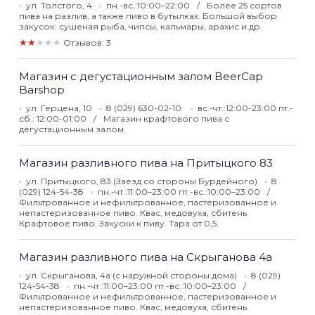
ул. Толстого, 4
пн.-вс.:10:00–22:00
Более 25 сортов
пива на разлив, а также пиво в бутылках. Большой выбор
закусок: сушеная рыба, чипсы, кальмары, арахис и др.
★★★★★
Отзывов: 3
Магазин с дегустационным залом BeerCap
Barshop
ул. Герцена, 10
8 (029) 630-02-10
вс.-чт.:12:00-23:00 пт.-
сб.: 12:00-01:00
Магазин крафтового пива с
дегустационным залом.
Магазин разливного пива на Притыцкого 83
ул. Притыцкого, 83 (Заезд со стороны Бурдейного)
8
(029) 124-54-38
пн.-чт.:11:00–23:00 пт.-вс.:10:00–23:00
Фильтрованное и нефильтрованное, пастеризованное и
непастеризованное пиво. Квас, медовуха, сбитень.
Крафтовое пиво. Закуски к пиву. Тара от 0,5.
Магазин разливного пива на Скрыганова 4а
ул. Скрыганова, 4а (с наружной стороны дома)
8 (029)
124-54-38
пн.-чт.:11:00–23:00 пт.-вс.:10:00–23:00
Фильтрованное и нефильтрованное, пастеризованное и
непастеризованное пиво. Квас, медовуха, сбитень.