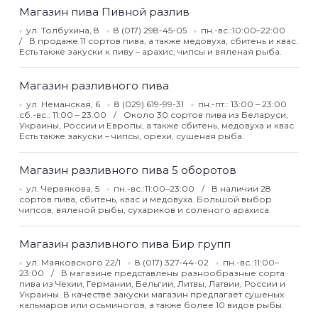
Магазин пива Пивной разлив
ул. Толбухина, 8
8 (017) 298-45-05
пн.-вс.:10:00–22:00
В продаже 11 сортов пива, а также медовуха, сбитень и квас.
Есть также закуски к пиву – арахис, чипсы и вяленая рыба.
Магазин разливного пива
ул. Неманская, 6
8 (029) 619-99-31
пн.-пт.: 13:00 – 23:00
сб.-вс.: 11:00 – 23:00
Около 30 сортов пива из Беларуси,
Украины, России и Европы, а также сбитень, медовуха и квас.
Есть также закуски – чипсы, орехи, сушеная рыба.
Магазин разливного пива 5 оборотов
ул. Червякова, 5
пн.-вс.:11:00–23:00
В наличии 28
сортов пива, сбитень, квас и медовуха. Большой выбор
чипсов, вяленой рыбы, сухариков и соленого арахиса.
Магазин разливного пива Бир групп
ул. Маяковского 22/1
8 (017) 327-44-02
пн.-вс.:11:00–
23:00
В магазине представлены разнообразные сорта
пива из Чехии, Германии, Бельгии, Литвы, Латвии, России и
Украины. В качестве закуски магазин предлагает сушеных
кальмаров или осьминогов, а также более 10 видов рыбы.