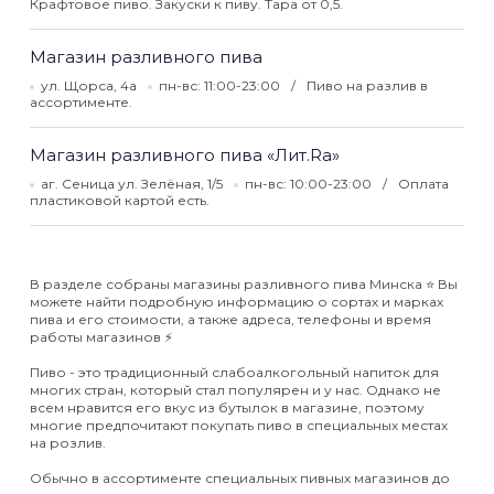
Крафтовое пиво. Закуски к пиву. Тара от 0,5.
Магазин разливного пива
ул. Щорса, 4а
пн-вс: 11:00-23:00
Пиво на разлив в
ассортименте.
Магазин разливного пива «Лит.Rа»
аг. Сеница ул. Зелёная, 1/5
пн-вс: 10:00-23:00
Оплата
пластиковой картой есть.
В разделе собраны магазины разливного пива Минска ⭐️ Вы
можете найти подробную информацию о сортах и марках
пива и его стоимости, а также адреса, телефоны и время
работы магазинов ⚡️
Пиво - это традиционный слабоалкогольный напиток для
многих стран, который стал популярен и у нас. Однако не
всем нравится его вкус из бутылок в магазине, поэтому
многие предпочитают покупать пиво в специальных местах
на розлив.
Обычно в ассортименте специальных пивных магазинов до