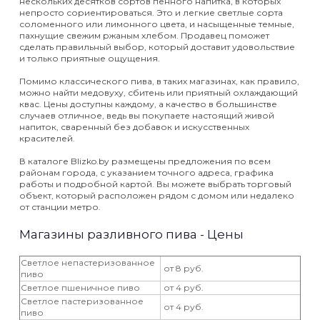
нескольких десятков сортов пенного напитка, в которых
непросто сориентироваться. Это и легкие светлые сорта
соломенного или лимонного цвета, и насыщенные темные,
пахнущие свежим ржаным хлебом. Продавец поможет
сделать правильный выбор, который доставит удовольствие
и только приятные ощущения.
Помимо классического пива, в таких магазинах, как правило,
можно найти медовуху, сбитень или приятный охлаждающий
квас. Цены доступны каждому, а качество в большинстве
случаев отличное, ведь вы покупаете настоящий живой
напиток, сваренный без добавок и искусственных
красителей.
В каталоге Blizko.by размещены предложения по всем
районам города, с указанием точного адреса, графика
работы и подробной картой. Вы можете выбрать торговый
объект, который расположен рядом с домом или недалеко
от станции метро.
Магазины разливного пива - Цены
Светлое непастеризованное
от 8 руб.
пиво
Светлое пшеничное пиво
от 4 руб.
Светлое пастеризованное
от 4 руб.
пиво