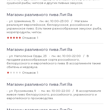
сушеной рыбы, чипсов и других пивных закусок.
Магазин разливного пива Лит.Ra
ул. Шамякина, 15
пн.-вс.:10:00–23:00
Магазин
реализует европейское, белорусское, российское и
украинское пиво. Есть также разнообразные закуски: рыба,
морепродукты, чипсы.
★★★★★
Отзывов: 1
Магазин разливного пива Лит.Ra
ул. Наполеона Орды, 23
пн.-вс.:10:00–22:00
В
продаже разнообразные сорта российского,
белорусского и европейского пива. В ассортименте также
сбитень и медовуха.
★★★★★
Отзывов: 1
Магазин разливного пива Лит.Ra
ул. Руссиянова, 9
пн.-вс.:10:00–22:00
В ассортименте
живое пиво белорусского, российского, украинского и
европейского производства.
Магазин разливного пива Лит.Ra