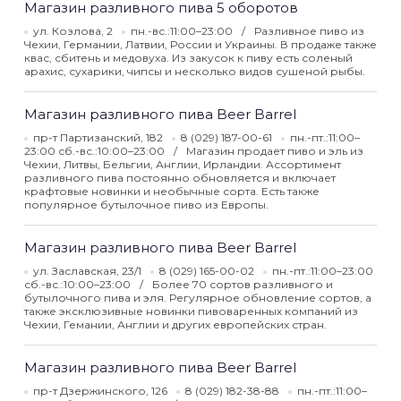
Магазин разливного пива 5 оборотов
ул. Козлова, 2
пн.-вс.:11:00–23:00
Разливное пиво из
Чехии, Германии, Латвии, России и Украины. В продаже также
квас, сбитень и медовуха. Из закусок к пиву есть соленый
арахис, сухарики, чипсы и несколько видов сушеной рыбы.
Магазин разливного пива Beer Barrel
пр-т Партизанский, 182
8 (029) 187-00-61
пн.-пт.:11:00–
23:00 сб.-вс.:10:00–23:00
Магазин продает пиво и эль из
Чехии, Литвы, Бельгии, Англии, Ирландии. Ассортимент
разливного пива постоянно обновляется и включает
крафтовые новинки и необычные сорта. Есть также
популярное бутылочное пиво из Европы.
Магазин разливного пива Beer Barrel
ул. Заславская, 23/1
8 (029) 165-00-02
пн.-пт.:11:00–23:00
сб.-вс.:10:00–23:00
Более 70 сортов разливного и
бутылочного пива и эля. Регулярное обновление сортов, а
также эксклюзивные новинки пивоваренных компаний из
Чехии, Гемании, Англии и других европейских стран.
Магазин разливного пива Beer Barrel
пр-т Дзержинского, 126
8 (029) 182-38-88
пн.-пт.:11:00–