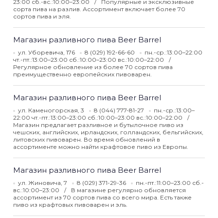
23:00 сб.-вс.:10:00–23:00
Популярные и эксклюзивные
сорта пива на разлив. Ассортимент включает более 70
сортов пива и эля.
Магазин разливного пива Beer Barrel
ул. Уборевича, 176
8 (029) 192-66-60
пн.-ср.:13:00–22:00
чт.-пт.:13:00–23:00 сб.:10:00–23:00 вс.:10:00–22:00
Регулярное обновление из более 70 сортов пива
преимущественно европейских пивоварен.
Магазин разливного пива Beer Barrel
ул. Каменогорская, 3
8 (044) 777-81-27
пн.-ср.:13:00–
22:00 чт.-пт.:13:00–23:00 сб.:10:00–23:00 вс.:10:00–22:00
Магазин предлагает разливное и бутылочное пиво из
чешских, английских, ирландских, голландских, бельгийских,
литовских пивоварен. Во время обновлений в
ассортименте можно найти крафтовое пиво из Европы.
Магазин разливного пива Beer Barrel
ул. Жиновича, 7
8 (029) 371-29-36
пн.-пт.:11:00–23:00 сб.-
вс.:10:00–23:00
В магазине регулярно обновляется
ассортимент из 70 сортов пива со всего мира. Есть также
пиво из крафтовых пивоварен и эль.