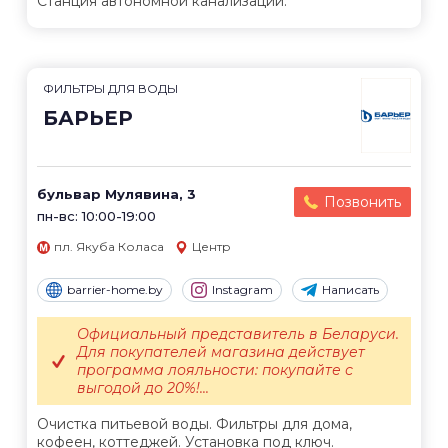
Станция автономной канализации.
ФИЛЬТРЫ ДЛЯ ВОДЫ
БАРЬЕР
бульвар Мулявина, 3
Позвонить
пн-вс: 10:00-19:00
пл. Якуба Коласа
Центр
barrier-home.by
Instagram
Написать
Официальный представитель в Беларуси.
Для покупателей магазина действует
программа лояльности: покупайте с
выгодой до 20%!...
Очистка питьевой воды. Фильтры для дома,
кофеен, коттеджей. Установка под ключ.