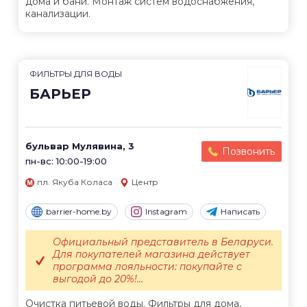
дома и бани. Монтаж систем водоснабжения,
канализации.
ФИЛЬТРЫ ДЛЯ ВОДЫ
БАРЬЕР
бульвар Мулявина, 3
Позвонить
пн-вс: 10:00-19:00
пл. Якуба Коласа
Центр
barrier-home.by
Instagram
Написать
Официальный представитель в Беларуси.
Для покупателей магазина действует
программа лояльности: покупайте с
выгодой до 20%!...
Очистка питьевой воды. Фильтры для дома,