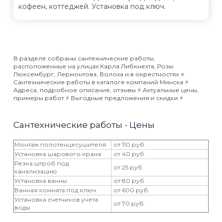
кофеен, коттеджей. Установка под ключ.
В разделе собраны сантехнические работы,
расположенные на улицах Карла Либкнехта, Розы
Люксембург, Лермонтова, Волоха и в окрестностях ⭐️
Сантехнические работы в каталоге компаний Минска ⚡️
Адреса, подробное описание, отзывы ⚡️ Актуальные цены,
примеры работ ⚡️ Выгодные предложения и скидки ⚡️
Сантехнические работы - Цены
Монтаж полотенцесушителя
от 110 руб.
Установка шарового крана
от 40 руб.
Резка штроб под
от 25 руб.
канализацию
Установка ванны
от 80 руб.
Ванная комната под ключ
от 600 руб.
Установка счетчиков учета
от 70 руб.
воды